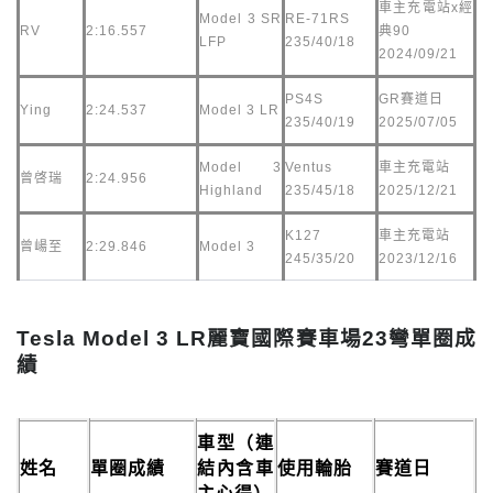
車主充電站x經
Model 3 SR
RE-71RS
RV
2:16.557
典90
LFP
235/40/18
2024/09/21
PS4S
GR賽道日
Ying
2:24.537
Model 3 LR
235/40/19
2025/07/05
Model 3
Ventus
車主充電站
曾啓瑞
2:24.956
Highland
235/45/18
2025/12/21
K127
車主充電站
曾崵至
2:29.846
Model 3
245/35/20
2023/12/16
Tesla Model 3 LR麗寶國際賽車場23彎單圈成
績
車型（連
姓名
單圈成績
結內含車
使用輪胎
賽道日