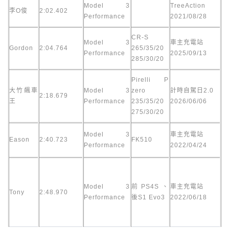
Model 3
TreeAction
李O俊
2:02.402
Performance
2021/08/28
CR-S
Model 3
車主充電站
Gordon
2:04.764
265/35/20
Performance
2025/09/13
285/30/20
Pirelli P
大竹飆車
Model 3
zero
計時自駕日2.0
2:18.679
王
Performance
235/35/20
2026/06/06
275/30/20
Model 3
車主充電站
Eason
2:40.723
FK510
Performance
2022/04/24
Model 3
前PS4S、
車主充電站
Tony
2:48.970
Performance
後S1 Evo3
2022/06/18