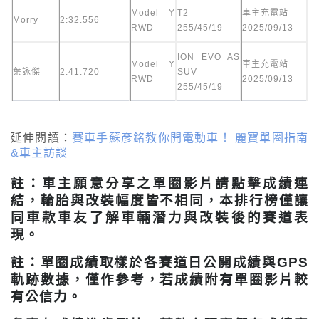
Model Y
T2
車主充電站
Morry
2:32.556
RWD
255/45/19
2025/09/13
ION EVO AS
Model Y
車主充電站
葉詠傑
2:41.720
SUV
RWD
2025/09/13
255/45/19
延伸閱讀：
賽車手蘇彥銘教你開電動車！ 麗寶單圈指南
&車主訪談
註：車主願意分享之單圈影片請點擊成績連
結，輪胎與改裝幅度皆不相同，本排行榜僅讓
同車款車友了解車輛潛力與改裝後的賽道表
現。
註：單圈成績取樣於各賽道日公開成績與GPS
軌跡數據，僅作參考，若成績附有單圈影片較
有公信力。