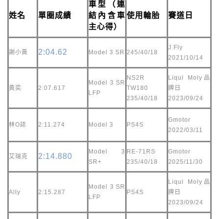
車型（連
姓名
單圈成績
結內含車
使用輪胎
賽道日
主心得）
J Fly
2:04.62
謝小黃
Model 3 SR
245/40/18
2021/10/14
NS2R
Liqui Moly品
Model 3 SR
黃奕
2:07.617
TW180
牌日
LFP
235/40/18
2023/09/24
Gmotor
林O誌
2:11.274
Model 3
PS4S
2022/03/11
Model 3
RE-71RS
Gmotor
2:14.880
艾瑞克
SR+
235/40/18
2025/11/30
Liqui Moly品
Model 3 SR
Ally
2:15.287
PS4S
牌日
LFP
2023/09/24