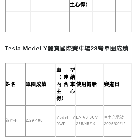
主心得）
Tesla Model Y麗寶國際賽車場23彎單圈成績
車型
（連結
姓名
單圈成績
內含車
使用輪胎
賽道日
主心
得）
Model Y
EV AS SUV
車主充電站
啟匠-R
2:29.488
RWD
255/45/19
2025/09/13