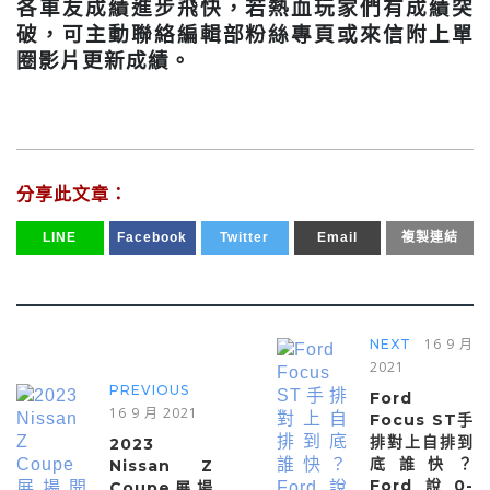
各車友成績進步飛快，若熱血玩家們有成績突
破，可主動聯絡編輯部粉絲專頁或來信附上單
圈影片更新成績。
分享此文章：
LINE
Facebook
Twitter
Email
複製連結
16 9 月
NEXT
2021
PREVIOUS
Ford
16 9 月 2021
Focus ST手
排對上自排到
2023
底誰快？
Nissan Z
Ford說0-
Coupe展場