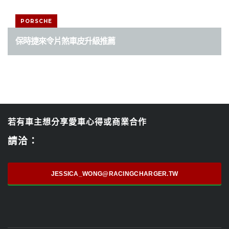
PORSCHE
保時捷來令片煞車皮升級推薦
若有車主想分享愛車心得或商業合作
請洽：
JESSICA_WONG@RACINGCHARGER.TW