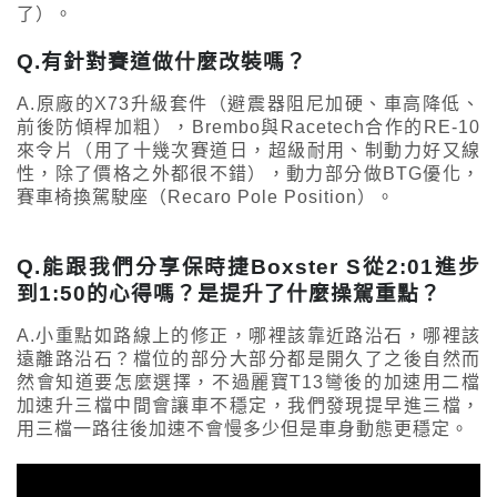
了）。
Q.有針對賽道做什麼改裝嗎？
A.原廠的X73升級套件（避震器阻尼加硬、車高降低、
前後防傾桿加粗），Brembo與Racetech合作的RE-10
來令片（用了十幾次賽道日，超級耐用、制動力好又線
性，除了價格之外都很不錯），動力部分做BTG優化，
賽車椅換駕駛座（Recaro Pole Position）。
Q.能跟我們分享保時捷Boxster S從2:01進步
到1:50的心得嗎？是提升了什麼操駕重點？
A.小重點如路線上的修正，哪裡該靠近路沿石，哪裡該
遠離路沿石？檔位的部分大部分都是開久了之後自然而
然會知道要怎麼選擇，不過麗寶T13彎後的加速用二檔
加速升三檔中間會讓車不穩定，我們發現提早進三檔，
用三檔一路往後加速不會慢多少但是車身動態更穩定。