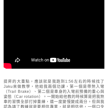
提昇的大重點，應該就是我跑到1:56左右的時候找了
Jaku來做教學，他給我兩個功課，第一個是帶煞入彎
（Trail Brake）、第二個是車身的入彎前預備的重心與
姿態（Car rotation）。一開始給他教的時候算是把我煞
車的習慣全部打掉重練，還一度變慢變成兩分。但與我
認為請了教練就是要相信專業，就是相信他，一個口令