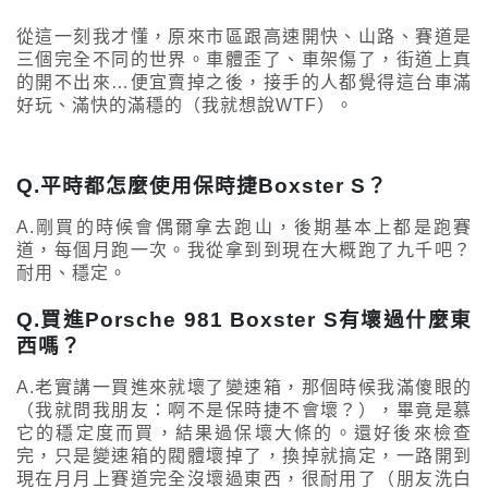
從這一刻我才懂，原來市區跟高速開快、山路、賽道是
三個完全不同的世界。車體歪了、車架傷了，街道上真
的開不出來…便宜賣掉之後，接手的人都覺得這台車滿
好玩、滿快的滿穩的（我就想說WTF）。
Q.平時都怎麼使用保時捷Boxster S？
A.剛買的時候會偶爾拿去跑山，後期基本上都是跑賽
道，每個月跑一次。我從拿到到現在大概跑了九千吧？
耐用、穩定。
Q.買進Porsche 981 Boxster S有壞過什麼東
西嗎？
A.老實講一買進來就壞了變速箱，那個時候我滿傻眼的
（我就問我朋友：啊不是保時捷不會壞？），畢竟是慕
它的穩定度而買，結果過保壞大條的。還好後來檢查
完，只是變速箱的閥體壞掉了，換掉就搞定，一路開到
現在月月上賽道完全沒壞過東西，很耐用了（朋友洗白