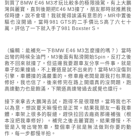
到買了BMW E46 M3才玩比較多的極限操駕，有上大鵬
灣與麗寶，直到後期把E46 M3撞了，朋友那時就推薦我
保時捷，說不會壞！我就覺得誒滿有意思的，MR中置後
驅也沒開過，當時981 GTS的二手價比S高了六七十
萬，評估了一下就入手了981 Boxster S。
（編輯：能補充一下BMW E46 M3怎麼撞的嗎？）當時
出彎的時候全油門，M3後面有點滑開始Spin，反打之後
救不回來就撞了。但這邊我要跟車友分享一件事，就是
車子如果撞過，不上賽道是試不出來的！當時M3沒傷到
引擎，車體撞的滿嚴重的。修車廠老闆是跟我打包票能
修好，我也信了，後來修完在路上開還真的沒問題，跑
高速動力也是飽滿，下閘道高速彎過去感覺也還行。
接下來拿去大鵬灣去試，跑得不是很理想。當時我也不
以為意，想說夏天嘛慢也是正常。結果我朋友一看我車
體，車架上很多的裂縫，趕快拉回去廠商那邊補強（根
本沒把我車修好）。補完之後去麗寶跑，結果爆慢，不
管是入彎出彎煞車，整個車子就是無法做到你要的動
作，每一步都慢半拍。