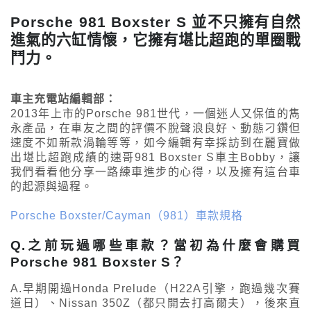
Porsche 981 Boxster S 並不只擁有自然
進氣的六缸情懷，它擁有堪比超跑的單圈戰
鬥力。
車主充電站編輯部：
2013年上市的Porsche 981世代，一個迷人又保值的雋
永產品，在車友之間的評價不脫聲浪良好、動態刁鑽但
速度不如新款渦輪等等，如今編輯有幸採訪到在麗寶做
出堪比超跑成績的速哥981 Boxster S車主Bobby，讓
我們看看他分享一路練車進步的心得，以及擁有這台車
的起源與過程。
Porsche Boxster/Cayman（981）車款規格
Q.之前玩過哪些車款？當初為什麼會購買
Porsche 981 Boxster S？
A.早期開過Honda Prelude（H22A引擎，跑過幾次賽
道日）、Nissan 350Z（都只開去打高爾夫），後來直