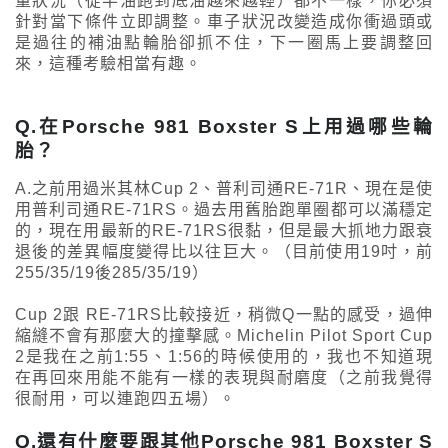
量狀況（從半油跑到底油越來越輕）都不一樣，你必須
針對當下條件立即調整。車子狀況改變造成你衝過頭或
是過往的補油點輪胎卻抓不住，下一圈馬上要調整回
來，這種考驗相當有趣。
Q.在Porsche 981 Boxster S上用過哪些輪
胎？
A.之前用過米其林Cup 2、普利司通RE-71R、現在是使
用普利司通RE-71RS。過去用舊胎跑單圈都可以滿穩定
的，現在用最新的RE-71RS很黏，但是最大抓地力跟衰
退後的差異幅度變得比以往巨大。（目前使用19吋，前
255/35/19後285/35/19）
Cup 2跟 RE-71RS比較接近，稍微Q一點的感受，過伸
縮縫不會有那麼大的撞擊感。Michelin Pilot Sport Cup
2是我在之前1:55、1:56的時候使用的，我也不知道現
在再回來用能不能有一樣的表現與耐磨度（之前我覺得
很耐用，可以連跑四五場）。
Q.還有什麼要跟其他Porsche 981 Boxster S