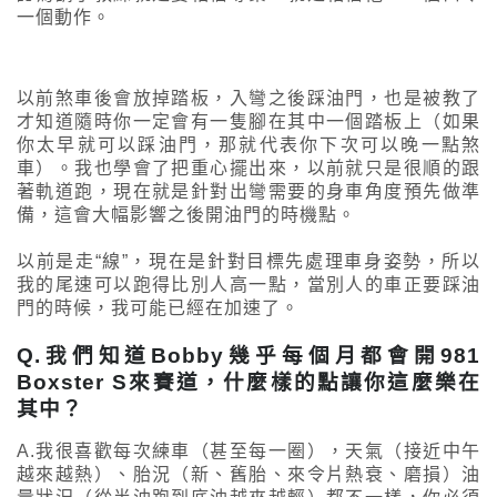
一個動作。
以前煞車後會放掉踏板，入彎之後踩油門，也是被教了
才知道隨時你一定會有一隻腳在其中一個踏板上（如果
你太早就可以踩油門，那就代表你下次可以晚一點煞
車）。我也學會了把重心擺出來，以前就只是很順的跟
著軌道跑，現在就是針對出彎需要的身車角度預先做準
備，這會大幅影響之後開油門的時機點。
以前是走“線”，現在是針對目標先處理車身姿勢，所以
我的尾速可以跑得比別人高一點，當別人的車正要踩油
門的時候，我可能已經在加速了。
Q.我們知道Bobby幾乎每個月都會開981
Boxster S來賽道，什麼樣的點讓你這麼樂在
其中？
A.我很喜歡每次練車（甚至每一圈），天氣（接近中午
越來越熱）、胎況（新、舊胎、來令片熱衰、磨損）油