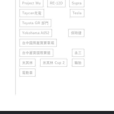
Project Mu
RE-12D
Supra
Taycan充電
Tesla
Toyota GR 部門
Yokohama A052
保時捷
台中國際麗寶賽車場
台中麗寶國際賽道
永三
米其林
米其林 Cup 2
輪胎
電動車