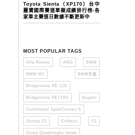
Toyota Sienta（XP170）台中
麗寶國際賽道單圈成績排行榜-各
家車主賽道日數據不斷更新中
MOST POPULAR TAGS
Alfa Romeo
AMG
BMW
BMW M2
BMW充電
Bridgestone RE-12D
Bridgestone RE71RS
Bugatti
Continental SportContact 6
Dunlop Z3
Endless
F1
Giulia Quadrifoglio Verde