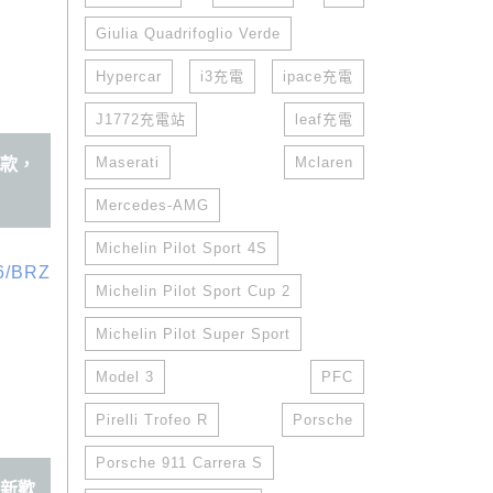
Giulia Quadrifoglio Verde
Hypercar
i3充電
ipace充電
J1772充電站
leaf充電
Maserati
Mclaren
車款，
Mercedes-AMG
Michelin Pilot Sport 4S
Michelin Pilot Sport Cup 2
Michelin Pilot Super Sport
Model 3
PFC
Pirelli Trofeo R
Porsche
Porsche 911 Carrera S
與新歡