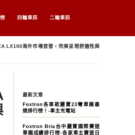
榜
四輪車訊
二輪車訊
ZA LX100海外市場首發，完美呈現舒適性與
A
最新文章
Foxtron各車款麗寶23彎單圈最
與
速排行榜！-車主充電站
Foxtron Bria台中麗寶國際賽道
單圈成績排行榜-各家車主賽道日