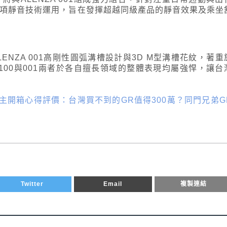
身懷多項靜音技術運用，旨在發揮超越同級產品的靜音效果及乘坐
NZA 001高剛性圓弧溝槽設計與3D M型溝槽花紋，著重
LX100與001兩者於各自擅長領域的整體表現均屬強悍，讓台
E210）車主開箱心得評價：台灣買不到的GR值得300萬？同門兄弟G
Twitter
Email
複製連結