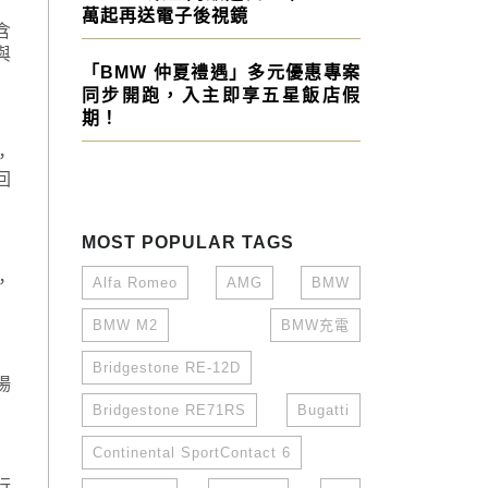
萬起再送電子後視鏡
含
與
「BMW 仲夏禮遇」多元優惠專案
同步開跑，入主即享五星飯店假
期！
，
回
MOST POPULAR TAGS
，
Alfa Romeo
AMG
BMW
BMW M2
BMW充電
Bridgestone RE-12D
場
Bridgestone RE71RS
Bugatti
Continental SportContact 6
行