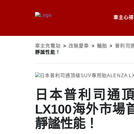
車主心得
車主充電站
>
改裝愛車
>
輪胎
>
普利司通
靜謐性能！
日本普利司通頂級
LX100海外市
靜謐性能！