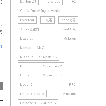
Dunlop Z3
Endless
F1
舒
Giulia Quadrifoglio Verde
Hypercar
i3充電
ipace充電
於
J1772充電站
leaf充電
灣
Maserati
Mclaren
R
Mercedes-AMG
Michelin Pilot Sport 4S
Michelin Pilot Sport Cup 2
Michelin Pilot Super Sport
Model 3
PFC
Pirelli Trofeo R
Porsche
Porsche 911 Carrera S