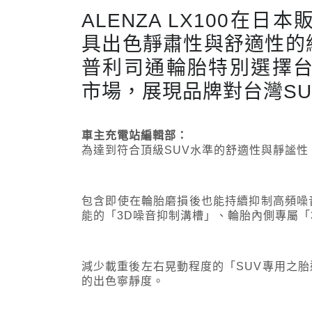
ALENZA LX100
具出色靜肅性與舒適性的
普利司通輪胎特別選擇台灣
市場，展現品牌對台灣S
車主充電站編輯部：
為達到符合頂級SUV水準的舒適性與靜謐
包含即使在輪胎磨損後也能持續抑制高頻噪
能的「3D噪音抑制溝槽」、輪胎內側專屬「
減少載重後左右晃動程度的「SUV專用之
的出色寧靜度。