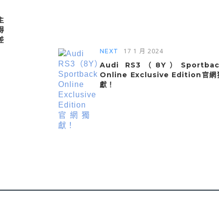
主
得
差
17 1 月 2024
NEXT
Audi RS3（8Y）Sportbac
Online Exclusive Edition官
獻！