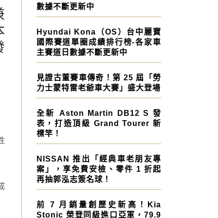
數據不斷更新中
兼
本
Hyundai Kona（OS）台中麗寶
國際賽道單圈成績排行榜-各家車
發
主賽道日數據不斷更新中
見證古董賽車傳奇！第 25 屆「勞
力士蒙特雷老爺車大賽」盛大登場
全新 Aston Martin DB12 S 發
表，打造頂級 Grand Tourer 新
標竿！
性
NISSAN 推出「經典車老朋友專
案」，享免費安檢、零件 1 折起
再抽郭泓志簽名球！
成
前 7 月銷量創歷史新高！Kia
Stonic 榮登同級進口亞軍，79.9