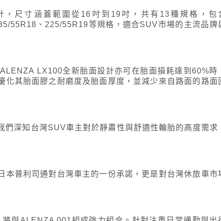
UV設計，尺寸涵蓋範圍從16吋到19吋，共有13種規格，包
18、235/55R18、225/55R19等規格，適合SUV市場的主流品牌
ENZA LX100全新胎面設計亦可在胎面損耗達到60%時
優化其胎面膠之耐磨度及胎面厚度，並減少來自路面的路面
我們深知台灣SUV車主對於靜肅性與舒適性輪胎的高度需求
日本普利司通對台灣車主的一份承諾，更是對台灣休旅車市
之後，將與ALENZA 001組成強力組合。針對注重日常通勤與出