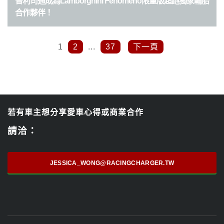
普利司通成為Lamborghini Fenomeno限量版超跑獨家輪胎
合作夥伴！
1
2
...
37
下一頁
若有車主想分享愛車心得或商業合作
請洽：
JESSICA_WONG@RACINGCHARGER.TW