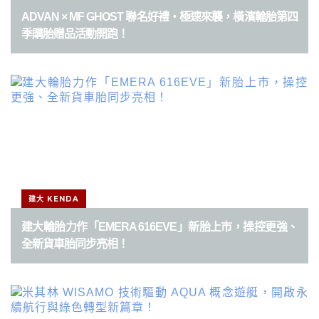
ADVAN × MF GHOST 聯名好禮・極速來襲，橫濱輪胎第四
季購胎贈品活動開跑！
建大 KENDA
建大輪胎力作「EMERA 616EVE」新胎上市，操控更強、
全新貨車胎同步亮相！