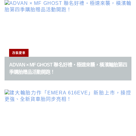
改裝愛車
ADVAN × MF GHOST 聯名好禮・極速來襲，橫濱輪胎第四
季購胎贈品活動開跑！