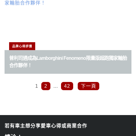
品牌心得評價
普利司通成為Lamborghini Fenomeno限量版超跑獨家輪胎
合作夥伴！
1
2
...
42
下一頁
若有車主想分享愛車心得或商業合作