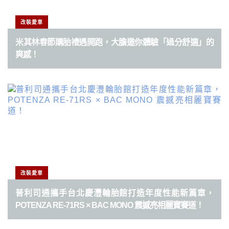
改裝愛車
米其林春節購胎禮遇開跑，大膽邀你體驗「過分舒適」的
爽感！
改裝愛車
普利司通攜手台北慶灃輪胎館打造年度性能新篇章，
POTENZA RE-71RS × BAC MONO 震撼亮相麗寶賽道！