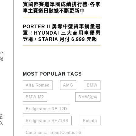
寶國際賽道單圈成績排行榜-各家
車主賽道日數據不斷更新中
PORTER II 勇奪中型貨車銷量冠
軍！HYUNDAI 三大商用車優惠
登場，STARIA 月付 6,999 元起
e
想
MOST POPULAR TAGS
Alfa Romeo
AMG
BMW
BMW M2
BMW充電
Bridgestone RE-12D
意
Bridgestone RE71RS
Bugatti
以
Continental SportContact 6