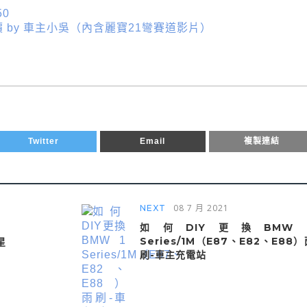
50
0 心得評價 by 車主小吳（內含麗寶21彎賽道影片）
Twitter
Email
複製連結
08 7 月 2021
NEXT
如何DIY更換BMW 
Series/1M（E87、E82、E88）
星
刷-車主充電站