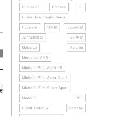
Dunlop Z3
Endless
F1
Giulia Quadrifoglio Verde
Hypercar
i3充電
ipace充電
J1772充電站
leaf充電
Maserati
Mclaren
Mercedes-AMG
Michelin Pilot Sport 4S
Michelin Pilot Sport Cup 2
1
Michelin Pilot Super Sport
雨
Model 3
PFC
Pirelli Trofeo R
Porsche