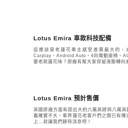
Lotus Emira 車款科技配備
這應該是老蓮花車主感受差異最大的，或
Carplay、Android Auto、4向電
要老款蓮花味？原廠有幫大家保留液壓轉向
Lotus Emira 預計售價
英國原廠方面有提出大約六萬英鎊與八萬英
義確實不大，車界蓮花老客戶們之間已有傳言低
上…就讓我們靜待消息吧！