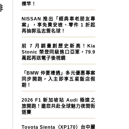
標竿！
排
NISSAN 推出「經典車老朋友專
案」，享免費安檢、零件 1 折起
再抽郭泓志簽名球！
前 7 月銷量創歷史新高！Kia
Stonic 榮登同級進口亞軍，79.9
萬起再送電子後視鏡
「BMW 仲夏禮遇」多元優惠專案
同步開跑，入主即享五星飯店假
期！
2026 F1 新加坡站 Audi 極速之
旅開跑！邀您共赴全球魅力夜間街
道賽
Toyota Sienta（XP170）台中麗