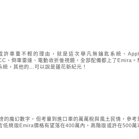
許車重不輕的理由，就是這次舉凡無鑰匙系統、Appl
動座椅、ACC、倒車雷達、電動收折後視鏡，全部配備都上了Emira。
系統，其他的…可以說是蓮花新紀元！
鎊的魔幻數字，但考量到進口車的萬萬稅與風土民情，參考
規版Emira價格有望落在400萬內，高階版或許在500萬