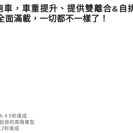
座MR跑車，車重提升、提供雙離合&自
全面滿載，一切都不一樣了！
h 4.5秒達成
速自排的高階車型
4.2秒達成