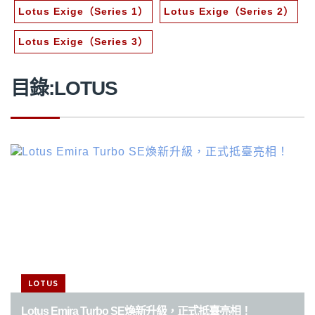
Lotus Exige（Series 1）
Lotus Exige（Series 2）
Lotus Exige（Series 3）
目錄:LOTUS
文
章
分
頁
LOTUS
Lotus Emira Turbo SE煥新升級，正式抵臺亮相！