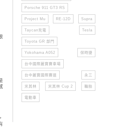
Porsche 911 GT3 RS
Project Mu
RE-12D
Supra
Taycan充電
Tesla
很
Toyota GR 部門
Yokohama A052
保時捷
台中國際麗寶賽車場
台中麗寶國際賽道
永三
是
感
米其林
米其林 Cup 2
輪胎
電動車
，
有