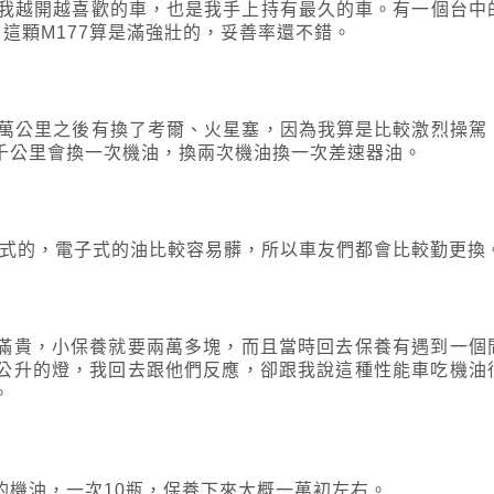
是我越開越喜歡的車，也是我手上持有最久的車。有一個台中
，這顆M177算是滿強壯的，妥善率還不錯。
十萬公里之後有換了考爾、火星塞，因為我算是比較激烈操駕
千公里會換一次機油，換兩次機油換一次差速器油。
電子式的，電子式的油比較容易髒，所以車友們都會比較勤更換
滿貴，小保養就要兩萬多塊，而且當時回去保養有遇到一個
公升的燈，我回去跟他們反應，卻跟我說這種性能車吃機油
。
的機油，一次10瓶，保養下來大概一萬初左右。