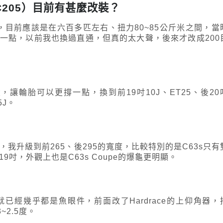
s（C205）目前有甚麼改裝？
派，目前應該是在六百多匹左右、扭力80~85公斤米之間，當
一點，以前我也換過直通，但真的太大聲，後來才改成200
讓輪胎可以更撐一點，換到前19吋10J、ET25、後20
5J。
0/20，我升級到前265、後295的寬度，比較特別的是C63s只有
9吋，外觀上也是C63s Coupe的爆龜更明顯。
已經幾乎都是魚眼件，前面改了Hardrace的上仰角器，
~2.5度。