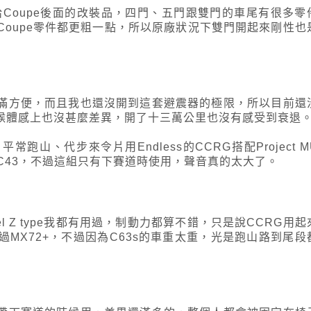
出給Coupe後面的改裝品，四門、五門跟雙門的車尾有很多零
oupe零件都更粗一點，所以原廠狀況下雙門開起來剛性也
滿方便，而且我也還沒開到這套避震器的極限，所以目前還
候體感上也沒甚麼差異，開了十三萬公里也沒有感受到衰退
山、代步來令片用Endless的CCRG搭配Project M
的CC43，不過這組只有下賽道時使用，聲音真的太大了。
ixcel Z type我都有用過，制動力都算不錯，只是說CCRG用起
MX72+，不過因為C63s的車重太重，光是跑山路到尾段