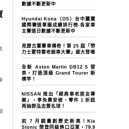
數據不斷更新中
寶
Hyundai Kona（OS）台中麗寶
國際賽道單圈成績排行榜-各家車
主賽道日數據不斷更新中
見證古董賽車傳奇！第 25 屆「勞
主
力士蒙特雷老爺車大賽」盛大登場
全新 Aston Martin DB12 S 發
表，打造頂級 Grand Tourer 新
標竿！
拿
NISSAN 推出「經典車老朋友專
案」，享免費安檢、零件 1 折起
再抽郭泓志簽名球！
都
前 7 月銷量創歷史新高！Kia
Stonic 榮登同級進口亞軍，79.9