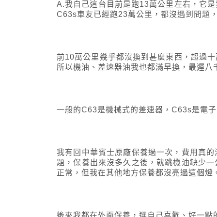
A.我自己這台目前是跑13萬公里左右，它
C63s車友已經跑23萬公里，都沒遇到問題
前10萬公里幾乎都沒換到甚麼東西，超過
所以機油、差速器油我也都滿早換，最遲八
一般的C63是機械式的差速器，C63s是
我有回中華賓士原廠保養過一次，費用真的
題，保養出來沒多久之後，就跳機油缺少一
正常，但我在其他地方保養都沒亮過這個燈
後來我都在外面保養，選自己喜歡、好一點