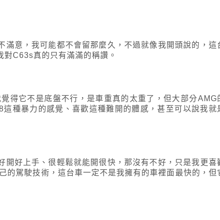
不滿意，我可能都不會留那麼久，不過就像我開頭說的，這
對C63s真的只有滿滿的稱讚。
我覺得它不是底盤不行，是車重真的太重了，但大部分AMG
V8這種暴力的感覺、喜歡這種難開的體感，甚至可以說我就
好開好上手、很輕鬆就能開很快，那沒有不好，只是我更喜
自己的駕駛技術，這台車一定不是我擁有的車裡面最快的，但