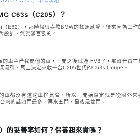
05、A205、C205）車款規格
AMG C63s（C205）？
35i（E82），那時候很喜歡BMW的操駕感覺，後來因為工作
車內設計、氣氛滿喜歡的。
upe的車主借我開他的車，一開之後就迷上V8了，那聲音實在
引，馬上決定來收一台C205世代的C63s Coupe。
理的車都沒有選跑車排氣管，所以一開始鎖定就是從國外來
在台灣的話四門最多，再來五門，最後是雙門。
（C205）的妥善率如何？保養起來貴嗎？