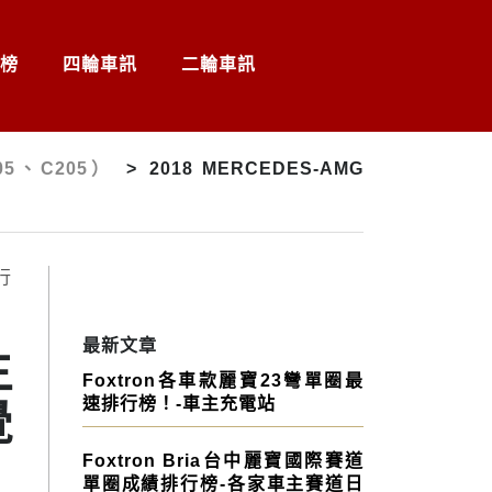
榜
四輪車訊
二輪車訊
205、C205）
>
2018 MERCEDES-AMG
最新文章
主
Foxtron各車款麗寶23彎單圈最
速排行榜！-車主充電站
覺
Foxtron Bria台中麗寶國際賽道
單圈成績排行榜-各家車主賽道日