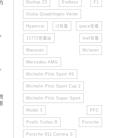
Dunlop Z3
Endless
F1
的
Giulia Quadrifoglio Verde
Hypercar
i3充電
ipace充電
，
J1772充電站
leaf充電
Maserati
Mclaren
Mercedes-AMG
。
Michelin Pilot Sport 4S
Michelin Pilot Sport Cup 2
問
Michelin Pilot Super Sport
很
Model 3
PFC
Pirelli Trofeo R
Porsche
Porsche 911 Carrera S