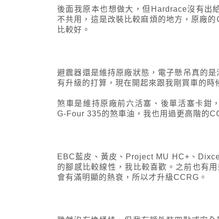
後面我原本也想做大，但Hardrace沒有
不共用，這是改裝比較麻煩的地方，原廠的C
比較好。
避震器還是維持原廠狀態，電子懸吊真的是
有升級的打算，現在開起來跟我剛買車的時
煞車是維持原廠前六活塞、後單活塞卡鉗，平常跑
G-Four 335的煞車油，我也用過更高階
EBC藍皮、黃皮、Project MU HC+、D
的腳感比較線性，我比較喜歡。之前也有用過
會有滿明顯的熱衰，所以才升級CCRG。