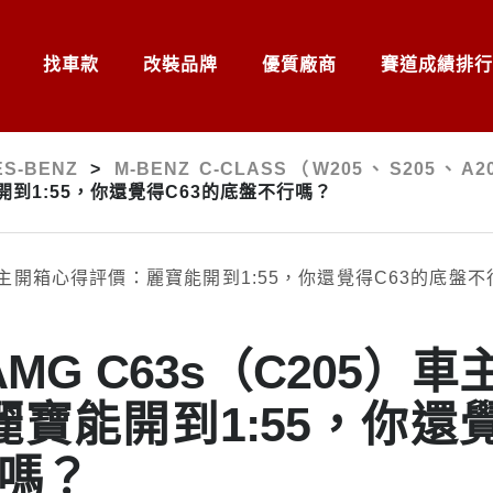
找車款
改裝品牌
優質廠商
賽道成績排行
S-BENZ
>
M-BENZ C-CLASS（W205、S205、A
開到1:55，你還覺得C63的底盤不行嗎？
s-AMG C63s（C205）車
寶能開到1:55，你還
行嗎？