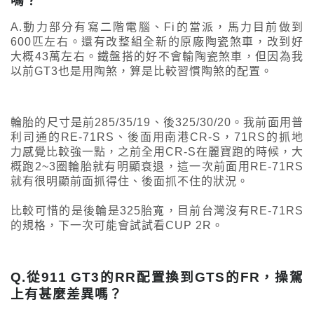
嗎？
A.動力部分有寫二階電腦、Fi的當派，馬力目前做到
600匹左右。還有改整組全新的原廠陶瓷煞車，改到好
大概43萬左右。鐵盤搭的好不會輸陶瓷煞車，但因為我
以前GT3也是用陶煞，算是比較習慣陶煞的配置。
輪胎的尺寸是前285/35/19、後325/30/20。我前面用普
利司通的RE-71RS、後面用南港CR-S，71RS的抓地
力感覺比較強一點，之前全用CR-S在麗寶跑的時候，大
概跑2~3圈輪胎就有明顯衰退，這一次前面用RE-71RS
就有很明顯前面抓得住、後面抓不住的狀況。
比較可惜的是後輪是325胎寬，目前台灣沒有RE-71RS
的規格，下一次可能會試試看CUP 2R。
Q.從911 GT3的RR配置換到GTS的FR，操駕
上有甚麼差異嗎？