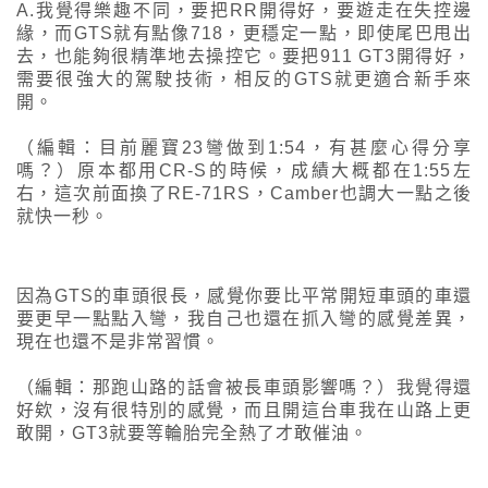
A.我覺得樂趣不同，要把RR開得好，要遊走在失控邊
緣，而GTS就有點像718，更穩定一點，即使尾巴甩出
去，也能夠很精準地去操控它。要把911 GT3開得好，
需要很強大的駕駛技術，相反的GTS就更適合新手來
開。
（編輯：目前麗寶23彎做到1:54，有甚麼心得分享
嗎？）原本都用CR-S的時候，成績大概都在1:55左
右，這次前面換了RE-71RS，Camber也調大一點之後
就快一秒。
因為GTS的車頭很長，感覺你要比平常開短車頭的車還
要更早一點點入彎，我自己也還在抓入彎的感覺差異，
現在也還不是非常習慣。
（編輯：那跑山路的話會被長車頭影響嗎？）我覺得還
好欸，沒有很特別的感覺，而且開這台車我在山路上更
敢開，GT3就要等輪胎完全熱了才敢催油。