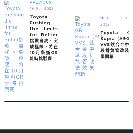
PREVIOUS
16 9 月 2022
Toyota
18 9 
NEXT
Pushing
2022
the limits
Toyota G
for Better
Supra（A90
挑戰自我、突
VVS鈦合金中
破極限，將在
段排氣管改裝
10月舉辦GR
果開箱
計時挑戰賽！