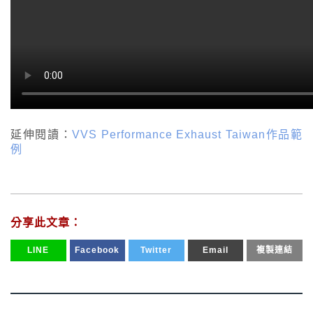
延伸閱讀：
VVS Performance Exhaust Taiwan作品範
例
分享此文章：
LINE
Facebook
Twitter
Email
複製連結