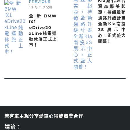
Kia總代理台
PREVIOUS
灣森那美起
13 3 月 2025
亞，持續啟動
全新BMW
通路升級計畫
iX1
全新Kia南投
eDrive20
3S展示中
xLine純電運
心，正式盛大
動休旅正式上
開幕！
市！
若有車主想分享愛車心得或商業合作
請洽：