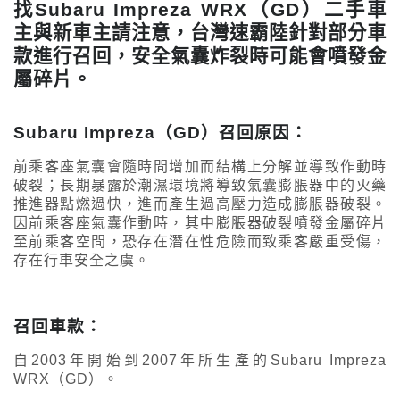
找Subaru Impreza WRX（GD）二手車
主與新車主請注意，台灣速霸陸針對部分車
款進行召回，安全氣囊炸裂時可能會噴發金
屬碎片。
Subaru Impreza（GD）召回原因：
前乘客座氣囊會隨時間增加而結構上分解並導致作動時
破裂；長期暴露於潮濕環境將導致氣囊膨脹器中的火藥
推進器點燃過快，進而產生過高壓力造成膨脹器破裂。
因前乘客座氣囊作動時，其中膨脹器破裂噴發金屬碎片
至前乘客空間，恐存在潛在性危險而致乘客嚴重受傷，
存在行車安全之虞。
召回車款：
自2003年開始到2007年所生產的Subaru Impreza
WRX（GD）。