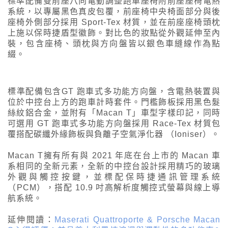
標準配備雙前座八向電動調整跑車座椅附前座座椅電熱
系統，以專屬黑色真皮包覆，前座椅中央椅面部分與後
座椅外側部分採用 Sport-Tex 材質，並在前座座椅頭枕
上施以保時捷盾型徽飾。對比色的妝點從外觀延伸至內
裝，包含座椅、頭枕與方向盤皆以銀色車縫線作為點
綴。
標準配備包含GT 跑車式多功能方向盤，含電熱裝置與
位於中控台上方的跑車計時套件。門檻飾板採用黑色髮
絲紋鋁合金，並附有「Macan T」車型字樣印記，同時
可選用 GT 跑車式多功能方向盤採用 Race-Tex 材質包
覆搭配碳纖外緣飾板與負離子空氣淨化器 （Ioniser）。
Macan T擁有所有與 2021 年底在台上市的 Macan 車
系相同的全新元素，全新的中控台設計採用精巧的玻璃
外觀與觸控按鍵，並標配保時捷通訊管理系統
（PCM），搭配 10.9 吋高解析度觸控式螢幕與線上導
航系統。
延伸閱讀：
Maserati Quattroporte & Porsche Macan