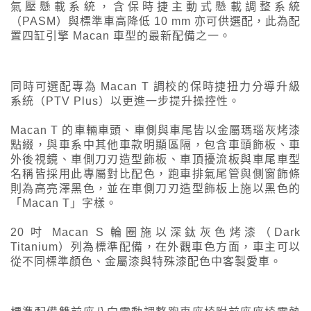
氣壓懸載系統，含保時捷主動式懸載調整系統
（PASM）與標準車高降低 10 mm 亦可供選配，此為配
置四缸引擎 Macan 車型的最新配備之一。
同時可選配專為 Macan T 調校的保時捷扭力分導升級
系統（PTV Plus）以更進一步提升操控性。
Macan T 的車輛車頭、車側與車尾皆以金屬瑪瑙灰烤漆
點綴，與車系中其他車款明顯區隔，包含車頭飾板、車
外後視鏡、車側刀刃造型飾板、車頂擾流板與車尾車型
名稱皆採用此專屬對比配色，跑車排氣尾管與側窗飾條
則為高亮澤黑色，並在車側刀刃造型飾板上施以黑色的
「Macan T」字樣。
20 吋 Macan S 輪圈施以深鈦灰色烤漆（Dark
Titanium）列為標準配備，在外觀車色方面，車主可以
從不同標準顏色、金屬漆與特殊漆配色中客製愛車。