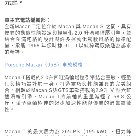
元起。
車主充電站編輯部：
全新Macan T定位介於 Macan 與 Macan S 之間，具有
優異的動態性能設定與輕量化 2.0 升渦輪增壓引擎，並
結合充滿跑格的設計與許多運動化駕駛風格的標準配
備，承襲 1968 年保時捷 911 T以純粹駕馭樂趣為訴求
的精神。
Porsche Macan（95B）車款規格
Macan T搭載的2.0升四缸渦輪增壓引擎結合靈敏、輕量
化與精巧設計於一身，打造靈巧與性能兼具的完美組
合。相較於Macan S與GTS車款搭載的2.9升 V 型六缸
雙渦輪引擎，Macan T將前軸的重量減輕了 58.8 公
斤，賦予車輛極佳的起步加速性能與優異的過彎靈敏
性。
Macan T 的最大馬力為 265 PS（195 kW），扭力峰