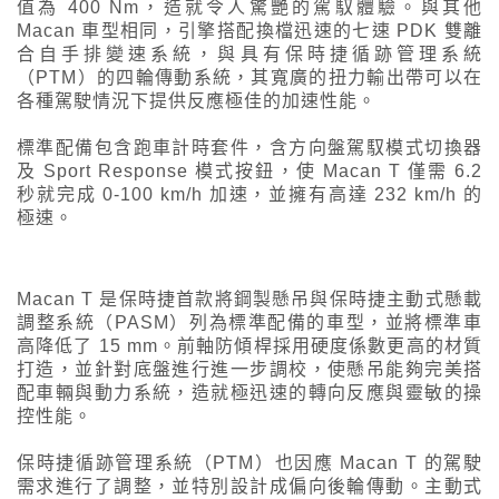
值為 400 Nm，造就令人驚艷的駕馭體驗。與其他
Macan 車型相同，引擎搭配換檔迅速的七速 PDK 雙離
合自手排變速系統，與具有保時捷循跡管理系統
（PTM）的四輪傳動系統，其寬廣的扭力輸出帶可以在
各種駕駛情況下提供反應極佳的加速性能。
標準配備包含跑車計時套件，含方向盤駕馭模式切換器
及 Sport Response 模式按鈕，使 Macan T 僅需 6.2
秒就完成 0-100 km/h 加速，並擁有高達 232 km/h 的
極速。
Macan T 是保時捷首款將鋼製懸吊與保時捷主動式懸載
調整系統（PASM）列為標準配備的車型，並將標準車
高降低了 15 mm。前軸防傾桿採用硬度係數更高的材質
打造，並針對底盤進行進一步調校，使懸吊能夠完美搭
配車輛與動力系統，造就極迅速的轉向反應與靈敏的操
控性能。
保時捷循跡管理系統（PTM）也因應 Macan T 的駕駛
需求進行了調整，並特別設計成偏向後輪傳動。主動式