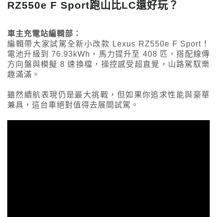
RZ550e F Sport跑山比LC還好玩？
車主充電站編輯部：
編輯帶大家試駕全新小改款 Lexus RZ550e F Sport！
電池升級到 76.93kWh，馬力提升至 408 匹，搭配線傳
方向盤與模擬 8 速換檔，操控感受超直覺，山路駕馭樂
趣滿滿。
雖然續航表現仍是最大挑戰，但如果你追求性能與豪華
兼具，這台車絕對值得去展間試駕。