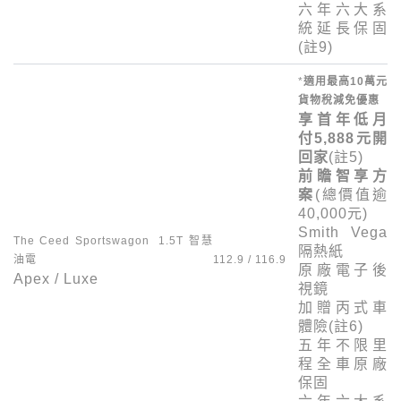
六年六大系
統延長保固
(註
9
)
*
適用最高10萬元
貨物稅減免優惠
享首年低月
付
5,888
元開
回家
(註
5
)
前瞻智享方
案
(總價值逾
40,000
元)
Smith Vega
The Ceed Sportswagon 1.5T
智慧
隔熱紙
油電
112.9 / 116.9
原廠電子後
Apex / Luxe
視鏡
加贈丙式車
體險(註
6
)
五年不限里
程全車原廠
保固