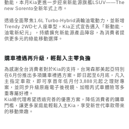
動能，本月Kia更進一步迎來新能源旗艦LSUV——The
new Sorento全新年式上市。
透過全面聚焦1.6L Turbo-Hybrid渦輪油電動力，並新增
Trendy 2WD七人座車型，Kia正式宣告邁入「新動能．
油電新紀元」，持續擴充新能源產品陣容，為消費者提
供更多元的綠能移動選擇。
購車禮遇再升級，輕鬆入主零負擔
為感謝全台消費者對於Kia的支持，台灣森那美起亞特別
在6月份推出多項購車禮遇方案。即日起至6月底，凡入
主指定車款，即可享首年低月付3,888元起之理財專
案，並同步升級原廠電子後視鏡、加贈丙式車體險等多
重專屬好禮。
Kia總代理希望透過完善的優惠方案，降低消費者的購車
門檻，讓更多家庭能輕鬆入主Kia，享受新世代車款帶來
的移動樂趣。