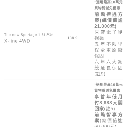
*
適用最高
10
萬元
貨物稅減免優惠
前瞻禮遇方
案
(總價值逾
21,000
元)
原廠電子後
The new Sportage 1.6L
汽油
視鏡
138.9
X-line 4WD
五年不限里
程全車原廠
保固
六年六大系
統延長保固
(註
9
)
*
適用最高
10
萬元
貨物稅減免優惠
享首年低月
付
8,888
元開
回家
(註
5
)
前瞻智享方
案
(總價值逾
60,000
元)