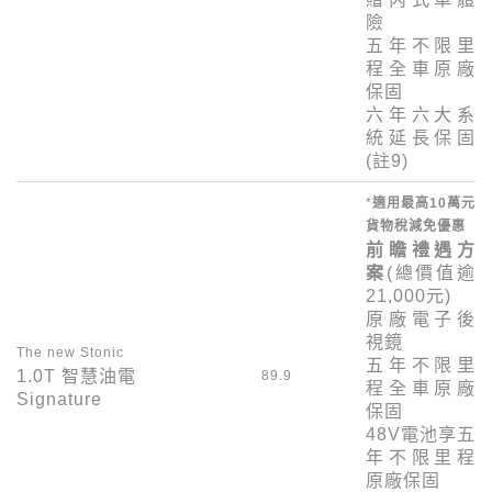
險
五年不限里
程全車原廠
保固
六年六大系
統延長保固
(註
9
)
*
適用最高
10
萬元
貨物稅減免優惠
前瞻禮遇方
案
(總價值逾
21,000
元)
原廠電子後
視鏡
The new Stonic
五年不限里
1.0T
智慧油電
89.9
程全車原廠
Signature
保固
48V
電池享五
年不限里程
原廠保固