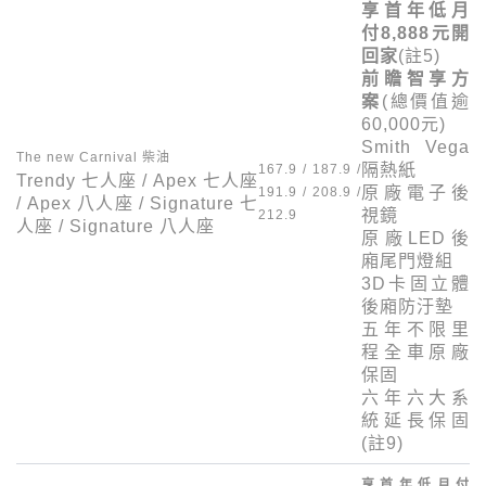
享首年低月
付
8,888
元開
回家
(註
5
)
前瞻智享方
案
(總價值逾
60,000
元)
Smith Vega
The new Carnival
柴油
隔熱紙
167.9 / 187.9 /
Trendy
七人座 /
Apex
七人座
原廠電子後
191.9 / 208.9 /
/
Apex
八人座 /
Signature
七
視鏡
212.9
人座 /
Signature
八人座
原廠
LED
後
廂尾門燈組
3D
卡固立體
後廂防汙墊
五年不限里
程全車原廠
保固
六年六大系
統延長保固
(註
9
)
享首年低月付