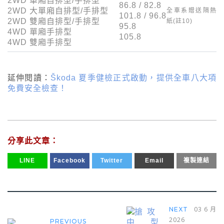
2WD
單廂自排型/手排型
86.8
/
82.8
2WD
大單廂自排型/手排型
全車系贈送隔熱
101.8
/
96.8
2WD
雙廂自排型/手排型
紙(註
10
)
95.8
4WD
單廂手排型
105.8
4WD
雙廂手排型
延伸閱讀：
Škoda 夏季健檢正式啟動，提供全車八大項
免費安全檢查！
分享此文章：
LINE
Facebook
Twitter
Email
複製連結
03 6 月
NEXT
2026
PREVIOUS