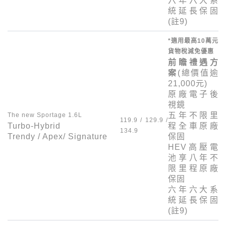
六年六大系
統延長保固
(註
9
)
*適用最高
10
萬元
貨物稅減免優惠
前瞻禮遇方
案
(總價值逾
21,000
元)
原廠電子後
視鏡
五年不限里
The new Sportage 1.6L
119.9 / 129.9 /
Turbo-Hybrid
程全車原廠
134.9
Trendy / Apex/ Signature
保固
HEV
高壓電
池享八年不
限里程原廠
保固
六年六大系
統延長保固
(註
9
)