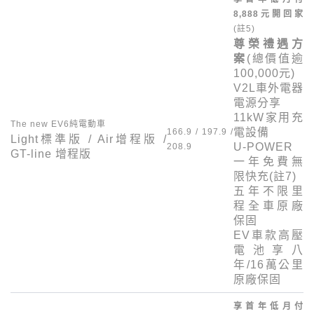
8,888
元開回家
(註
5
)
尊榮禮遇方
案
(總價值逾
100,000
元)
V2L
車外電器
電源分享
11kW
家用充
The new EV6
純電動車
電設備
166.9 / 197.9 /
Light
標準版 /
Air
增程版 /
U-POWER
208.9
GT-line
增程版
一年免費無
限快充(註
7
)
五年不限里
程全車原廠
保固
EV
車款高壓
電池享八
年/
16
萬公里
原廠保固
享首年低月付