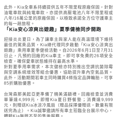
此外，Kia全車系持續提供五年不限里程原廠保固，針對
油電車款與純電車款，亦提供高壓電池八年不限里程或
八年/16萬公里的原廠保固，以極致承諾全方位守護車主
的每一趟旅程。
「Kia安心涼爽出遊趣」夏季健檢同步開跑
迎接炎炎夏日，為了讓車主與家人能在高溫環境下維持
最佳的駕乘品質，Kia總代理同步啟動「Kia安心涼爽出
遊趣」乘用車夏季健檢活動。自2026年6月1日至7月31
日止，凡預約回廠的Kia車主，即可享免費的26項安全
檢查，確保愛車狀態維持在最高水準。
針對夏季用車需求，本次健檢亦特別推出空調抗菌除霉
與空調系統增效等組合優惠，協助提升車內空氣品質。
此外，活動期間若車主同時購買4條指定品牌輪胎，可享
85折購胎優惠。
台灣森那美起亞更準備了精美滿額禮，回廠檢查並消費
單筆達4,999元，即贈Kia夏日野餐墊；消費達9,999
元，則贈送Kia冰涼冷風扇（贈品採擇優贈送，數量有限
送完為止）。Kia誠摯邀請所有車主蒞臨全台展示中心，
體驗Kia無微不至的售後服務。