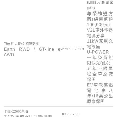
8,888
元開回家
(註
5
)
尊榮禮遇方
案
(總價值逾
100,000
元)
V2L
車外電器
電源分享
11kW
家用充
The Kia EV9
純電動車
電設備
Earth RWD / GT-line e-
279.9 / 299.9
U-POWER
AWD
一年免費無
限快充(註
8
)
五年不限里
程全車原廠
保固
EV
車款高壓
電池享八
年/
16
萬公里
原廠保固
卡旺
K2500
柴油
83.8
/
79.8