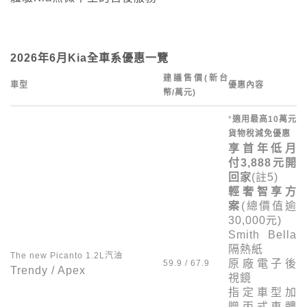
2026
年
6
月
Kia
全車系優惠一覽
建議售價(新台
車型
優惠內容
幣/萬元)
*
適用最高
10
萬元
貨物稅減免優惠
享首年低月
付
3,888
元開
回家
(註
5
)
輕奢智享方
案
(總價值逾
30,000
元)
Smith Bella
隔熱紙
The new Picanto 1.2L
汽油
原廠電子後
59.9 / 67.9
Trendy / Apex
視鏡
指定車型加
贈丙式車體