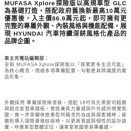
MUFASA Xplore探險版以高規車型 GLC
為基礎打造，搭配政府舊換新最高10萬元
優惠後，入主價86.9萬元起，即可擁有更
完整的專屬外觀、內裝風格與機能配備，展
現 HYUNDAI 汽車持續深耕風格化產品的
品牌企圖。
車主充電站編輯部：
全新 MUFASA Xplore探險版以「探索更多生活可能」
為核心概念，透過多項專屬配置，勾勒更具辨識度的產
品形象。
外觀採用 專屬探險綠塗裝，搭配 18吋消光黑旋切鋁圈
與鋁合金登車踏板，營造兼具力量感與戶外感的視覺氛
圍，進一步突顯休旅車型所蘊含的自由與探索精神；座
艙則導入探險菱格紋座椅，以更具質感與個性的設計語
彙，呼應車型整體定位，讓車室氛圍更具專屬感。