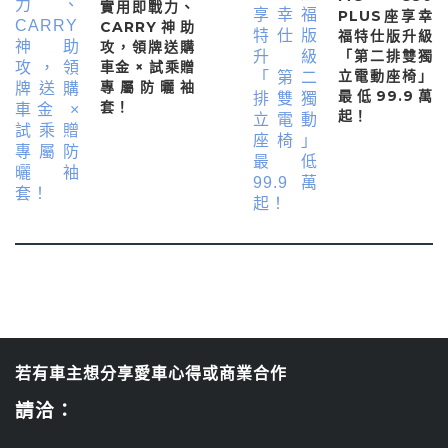
實用即戰力、
PLUS座享幸
CARRY神助
福特仕版升級
攻，領牌送購
「第二排雙獨
車金 × 試乘贈
立電動座椅」
專屬防曬袖
最低99.9萬
套！
起！
若有車主想分享愛車心得或商業合作
請洽：