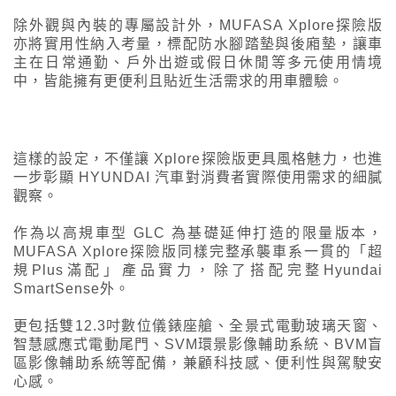
除外觀與內裝的專屬設計外，MUFASA Xplore探險版
亦將實用性納入考量，標配防水腳踏墊與後廂墊，讓車
主在日常通勤、戶外出遊或假日休閒等多元使用情境
中，皆能擁有更便利且貼近生活需求的用車體驗。
這樣的設定，不僅讓 Xplore探險版更具風格魅力，也進
一步彰顯 HYUNDAI 汽車對消費者實際使用需求的細膩
觀察。
作為以高規車型 GLC 為基礎延伸打造的限量版本，
MUFASA Xplore探險版同樣完整承襲車系一貫的「超
規Plus滿配」產品實力，除了搭配完整Hyundai
SmartSense外。
更包括雙12.3吋數位儀錶座艙、全景式電動玻璃天窗、
智慧感應式電動尾門、SVM環景影像輔助系統、BVM盲
區影像輔助系統等配備，兼顧科技感、便利性與駕駛安
心感。