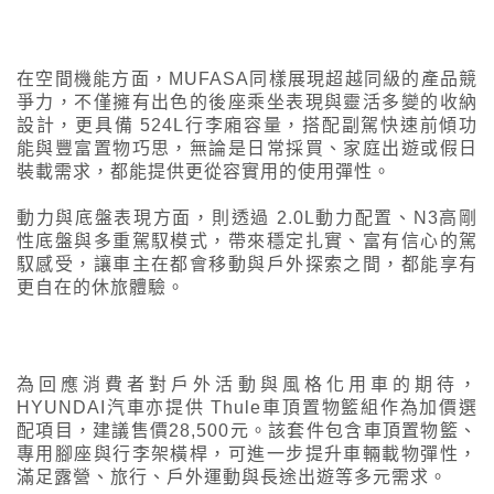
在空間機能方面，MUFASA同樣展現超越同級的產品競
爭力，不僅擁有出色的後座乘坐表現與靈活多變的收納
設計，更具備 524L行李廂容量，搭配副駕快速前傾功
能與豐富置物巧思，無論是日常採買、家庭出遊或假日
裝載需求，都能提供更從容實用的使用彈性。
動力與底盤表現方面，則透過 2.0L動力配置、N3高剛
性底盤與多重駕馭模式，帶來穩定扎實、富有信心的駕
馭感受，讓車主在都會移動與戶外探索之間，都能享有
更自在的休旅體驗。
為回應消費者對戶外活動與風格化用車的期待，
HYUNDAI汽車亦提供 Thule車頂置物籃組作為加價選
配項目，建議售價28,500元。該套件包含車頂置物籃、
專用腳座與行李架橫桿，可進一步提升車輛載物彈性，
滿足露營、旅行、戶外運動與長途出遊等多元需求。