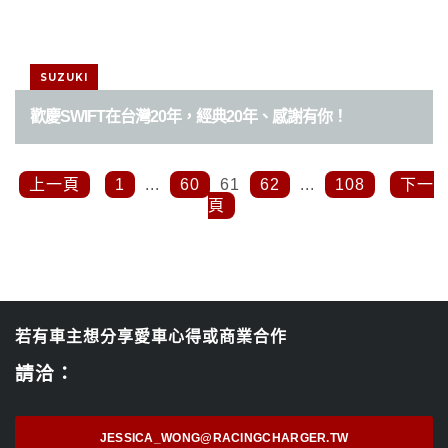
SUZUKI
歡慶SWIFT在台灣20年，經典20年、感謝有你！
上一頁
1
...
60
61
62
...
108
下一
頁
若有車主想分享愛車心得或商業合作
請洽：
JESSICA_WONG@RACINGCHARGER.TW