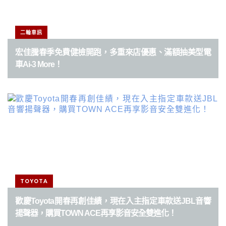
二輪車訊
宏佳騰春季免費健檢開跑，多重來店優惠、滿額抽美型電
車Ai-3 More！
TOYOTA
歡慶Toyota開春再創佳績，現在入主指定車款送JBL音響
揚聲器，購買TOWN ACE再享影音安全雙進化！