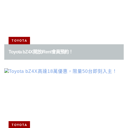
TOYOTA
Toyota bZ4X開放iRent會員預約！
TOYOTA