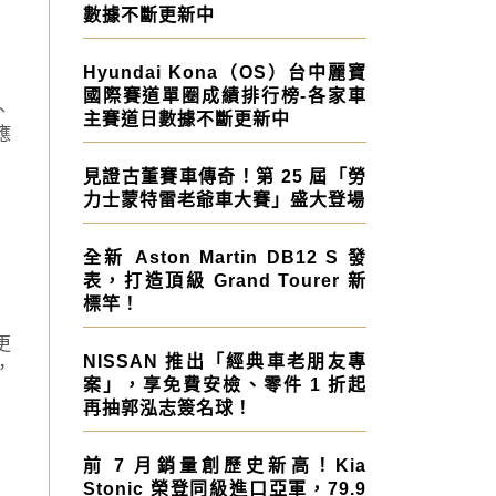
數據不斷更新中
Hyundai Kona（OS）台中麗寶
國際賽道單圈成績排行榜-各家車
、
主賽道日數據不斷更新中
應
見證古董賽車傳奇！第 25 屆「勞
力士蒙特雷老爺車大賽」盛大登場
全新 Aston Martin DB12 S 發
表，打造頂級 Grand Tourer 新
標竿！
更
NISSAN 推出「經典車老朋友專
，
案」，享免費安檢、零件 1 折起
再抽郭泓志簽名球！
前 7 月銷量創歷史新高！Kia
Stonic 榮登同級進口亞軍，79.9