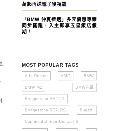
萬起再送電子後視鏡
「BMW 仲夏禮遇」多元優惠專案
同步開跑，入主即享五星飯店假
期！
這
MOST POPULAR TAGS
Alfa Romeo
AMG
BMW
、
BMW M2
BMW充電
Bridgestone RE-12D
針
Bridgestone RE71RS
Bugatti
Continental SportContact 6