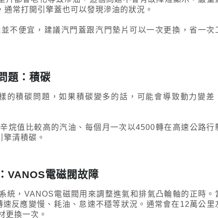
，通常打開引擎蓋也可以發現滲油的狀況。
錢並不便宜，建議汽門蓋跟汽門墊片可以一次更換，省一次
見問題：積碳
同樣的積碳問題，如果積碳變多的話，可能會導致動力變差
辛烷值比較高的汽油、每個月一次以4500轉在高速公路行
引擎清積碳。
：VANOS電磁閥故障
正時系統，VANOS電磁閥用來調整進氣和排氣凸輪軸的正時。
轉速反應變慢、耗油、怠速不穩等狀況。通常會在12萬公里
材更換一次。