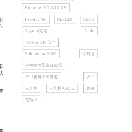
Porsche 911 GT3 RS
Project Mu
RE-12D
Supra
用
六
Taycan充電
Tesla
Toyota GR 部門
Yokohama A052
保時捷
台中國際麗寶賽車場
車
狀
台中麗寶國際賽道
永三
米其林
米其林 Cup 2
輪胎
麻
電動車
漏