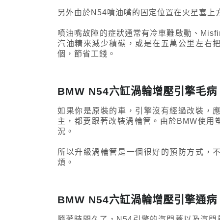
另外由於N54噴油嘴的固定位置在火星塞
噴油嘴故障的症狀通常有冷車難啟動、Mis
汽油精來減少積碳，或是在五萬公里左右
個，節省工錢。
BMW N54六缸渦輪增壓引擎毛
如果你是原裝的車，引擎沒有經過改裝，
主，都要跟著改裝渦輪管。由於BMW使用
況。
所以升級渦輪管是一個很好的預防方式，
煩。
BMW N54六缸渦輪增壓引擎通
隨著時間久了，N54引擎的汽門蓋以及汽