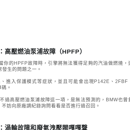
病：高壓燃油泵浦故障（HPFP）
當你的HPFP故障時，引擎將無法獲得足夠的汽油做燃燒，
常發生的問題之一。
、進入保護模式等症狀，並且可能會出現P142E、2FBF
故障碼。
不過高壓燃油泵浦故障這一項，是無法預測的，BMW也曾
，不妨向原廠調紀錄詢問看看是否進行過召回。
病：渦輪故障和廢氣洩壓閥嘎嘎聲