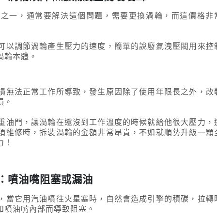
題之一，通常要解決這個問題，需要更換渦輪，而這價格非
可以調節渦輪產生壓力的速度，簡單的說廢氣洩壓閥用來控
渦輪本體。
損無法正常工作所導致，發生原因除了使用年限長之外，改
損。
重油門，讓渦輪在還沒到工作溫度的時候就給他很大壓力，
須維修時，拆裝渦輪的金額非常昂貴，不如就順勢升級一顆
力！
病：噴油嘴阻塞或漏油
，當它用汽油噴往火星塞時，自然會造成引擎的積碳，拉轉
和噴油嘴內部而導致阻塞。