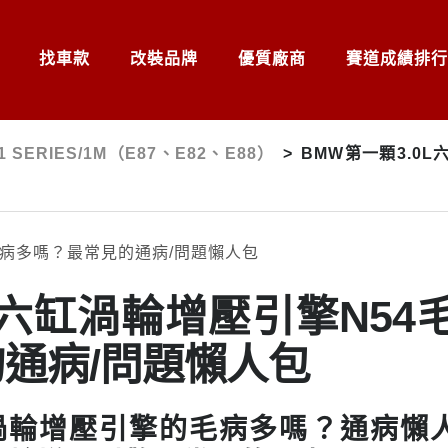
找車款
改裝品牌
優質廠商
賽道成績排行
1 SERIES/1M（E87、E82、E88）
>
BMW第一顆3.0
L六缸渦輪增壓引擎N54
通病/問題懶人包
缸渦輪增壓引擎的毛病多嗎？通病懶