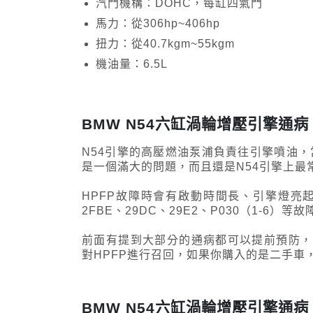
汽門機構：DOHC，每缸四氣門
馬力：從306hp~406hp
扭力：從40.7kgm~55kgm
機油量：6.5L
BMW N54六缸渦輪增壓引擎通
N54引擎的高壓燃油泵浦負責往引擎噴油，
是一個滿大的問題，而且還是N54引擎上最
HPFP故障時會有啟動時間長、引擎燈亮起
2FBE、29DC、29E2、P030（1-6）等
前面有提到大部分的通病都可以提前預防，
對HPFP進行召回，如果你購入的是二手車
BMW N54六缸渦輪增壓引擎通