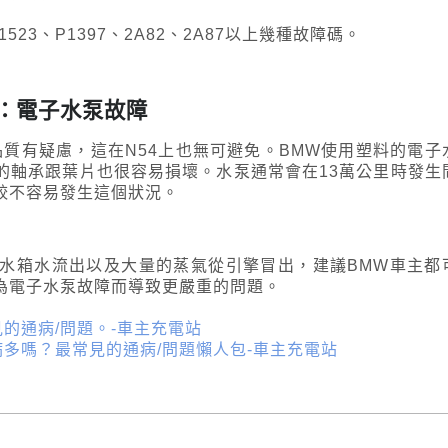
523、P1397、2A82、2A87以上幾種故障碼。
病：電子水泵故障
質有疑慮，這在N54上也無可避免。BMW使用塑料的電子
的軸承跟葉片也很容易損壞。水泵通常會在13萬公里時發生
較不容易發生這個狀況。
水箱水流出以及大量的蒸氣從引擎冒出，建議BMW車主都
為電子水泵故障而導致更嚴重的問題。
見的通病/問題。-車主充電站
病多嗎？最常見的通病/問題懶人包-車主充電站