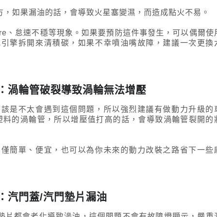
上方，如果漏油的話，會導致火星塞變濕，而造成點火不易。
fire、怠速不穩等現象。如果要預防這件事發生，可以偶爾使
把引擎拆開來清積碳，如果不幸噴油嘴故障，建議一次更換
病：渦輪管破裂導致渦輪無法增壓
應該是不太會遇到這個問題，所以強烈建議有做動力升級的
塑料的渦輪管，所以增壓值打高的話，會導致渦輪管裂開的
不僅簡單、便宜，也可以為你未來的動力改裝之路省下一些
病：汽門蓋/汽門墊片漏油
門墊片都會老化導致滲油，這個問題不會有故障燈顯示，嚴重