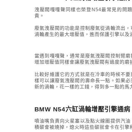
洩壓閥嘎嘎聲同樣也榮登N54最常見的問
貴。
廢氣洩壓閥的功能是控制廢氣從渦輪流出，
渦輪產生的最大增壓值，進而保護引擎以及
當遇到嘎嘎聲，通常是廢氣洩壓閥控制臂磨
增加增壓值同樣會讓廢氣洩壓閥有過度的磨
比較好維護它的方式就是在冷車的時候不要
樣可以讓廢氣洩壓閥的壽命長一點。如果必
新的渦輪，花一樣的工錢，得到多一點的馬
BMW N54六缸渦輪增壓引擎通
噴油嘴負責向火星塞以及點火線圈提供汽油
積碳會被燒掉，熄火時這些碳就會卡在引擎