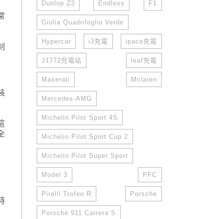
Dunlop Z3
Endless
F1
常
Giulia Quadrifoglio Verde
Hypercar
i3充電
ipace充電
制
J1772充電站
leaf充電
Maserati
Mclaren
裝
Mercedes-AMG
Michelin Pilot Sport 4S
這
全
Michelin Pilot Sport Cup 2
Michelin Pilot Super Sport
Model 3
PFC
Pirelli Trofeo R
Porsche
時
Porsche 911 Carrera S