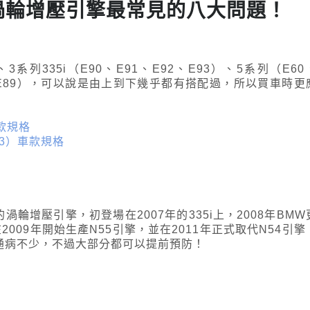
缸渦輪增壓引擎最常見的八大問題！
）、3系列335i（E90、E91、E92、E93）、5系列（E60
Z4（E89），可以說是由上到下幾乎都有搭配過，所以買車時更
車款規格
E93）車款規格
渦輪增壓引擎，初登場在2007年的335i上，2008年BMW
W在2009年開始生產N55引擎，並在2011年正式取代N54引擎
的通病不少，不過大部分都可以提前預防！