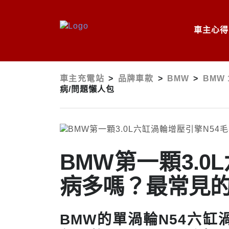
車主心得
車主充電站
>
品牌車款
>
BMW
>
BMW 
病/問題懶人包
BMW第一顆3.0
病多嗎？最常見的
BMW的單渦輪N54六