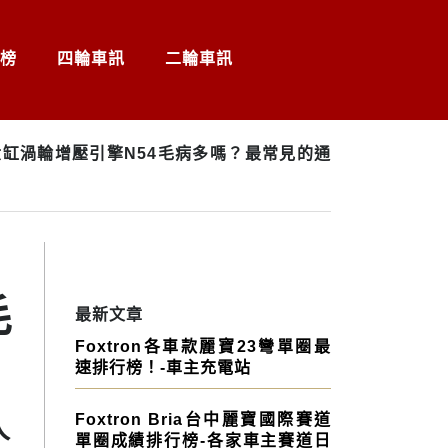
榜
四輪車訊
二輪車訊
L六缸渦輪增壓引擎N54毛病多嗎？最常見的通
毛
最新文章
Foxtron各車款麗寶23彎單圈最
速排行榜！-車主充電站
Foxtron Bria台中麗寶國際賽道
人
單圈成績排行榜-各家車主賽道日