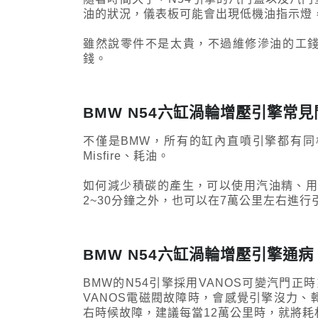
油的狀況，儀表板可能會出現低機油指示燈
雖然說零件不是太貴，不過維修滲油的工
錢。
BMW N54六缸渦輪增壓引擎常
不僅是BMW，所有的缸內直噴引擎都有
Misfire、耗油。
如何減少積碳的產生，可以使用汽油精、用
2~30分鐘之外，也可以在7萬公里左右進行
BMW N54六缸渦輪增壓引擎通病
BMW的N54引擎採用VANOS可變汽門
VANOS電磁閥故障時，會感覺引擎沒力、
右時候故障，建議每當12萬公里時，就將耗