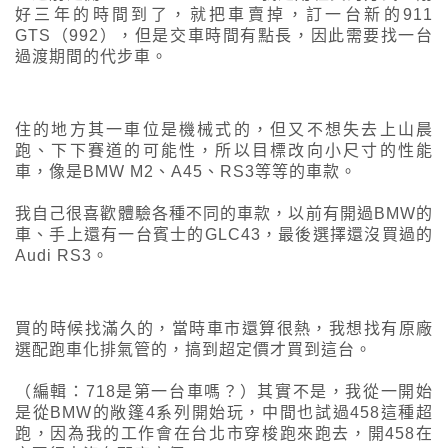
好三年的時間到了，就把車賣掉，訂一台新的911
GTS（992），但是交車時間有點長，因此需要找一台
過渡期間的代步車。
住的地方其一車位是機械式的，但又不想失去上山晨
跑、下下賽道的可能性，所以目標改向小尺寸的性能
車，像是BMW M2、A45、RS3等等的車款。
我自己很喜歡體驗各種不同的車款，以前有開過BMW的
車、手上還有一台賓士的GLC43，最後選擇還沒買過的
Audi RS3。
買的時候找滿久的，當時車市還算很熱，我想找有原廠
選配跑車化排氣管的，搞到超定價才買到這台。
（編輯：718是第一台車嗎？）其實不是，我從一開始
是從BMW的敞篷4系列開始玩，中間也試過458這種超
跑，因為我的工作會在台北市穿梭跑來跑去，開458在