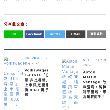
分享此文章：
LINE
Facebook
Twitter
Email
複製連結
21
PREVIOUS
23 2 月
NEXT
2 月 2024
2024
Volkswagen
Aston
T-Cross「日
Martin
常 非比尋常」
Vantage改
上市限定優惠
款登場，純粹
價88.8萬元
跑車靈魂、專
起！
為駕馭而生！