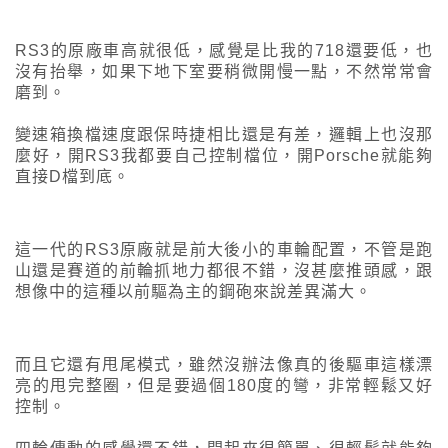
RS3的原廠車高就很低，感覺是比我的718還要低，也
沒有抬舉，如果下地下室要稍微開慢一點，不然常常會
磨到。
變速箱換檔速度跟保時捷相比還是有差，邏輯上也沒那
麼好，開RS3我都要自己控制檔位，開Porsche就能夠
直接D檔到底。
這一代的RS3原廠就是前大後小的車輪配置，不管是跑
山還是賽道的前輪抓地力都很不錯，沒甚麼推頭感，跟
想像中的這種以前驅為主的鋼砲來說差異滿大。
而且它還有甩尾模式，雖然沒辦法像真的後驅車這樣漂
亮的甩完整圈，但是要過個180度的彎，非常輕鬆又好
控制。