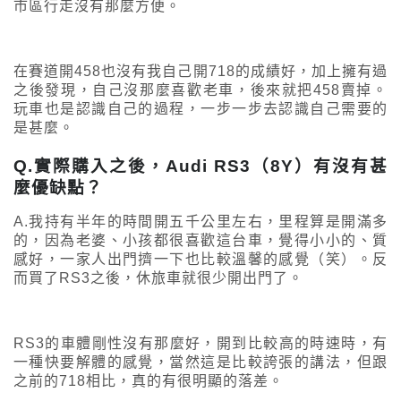
市區行走沒有那麼方便。
在賽道開458也沒有我自己開718的成績好，加上擁有過
之後發現，自己沒那麼喜歡老車，後來就把458賣掉。
玩車也是認識自己的過程，一步一步去認識自己需要的
是甚麼。
Q.實際購入之後，Audi RS3（8Y）有沒有甚
麼優缺點？
A.我持有半年的時間開五千公里左右，里程算是開滿多
的，因為老婆、小孩都很喜歡這台車，覺得小小的、質
感好，一家人出門擠一下也比較溫馨的感覺（笑）。反
而買了RS3之後，休旅車就很少開出門了。
RS3的車體剛性沒有那麼好，開到比較高的時速時，有
一種快要解體的感覺，當然這是比較誇張的講法，但跟
之前的718相比，真的有很明顯的落差。