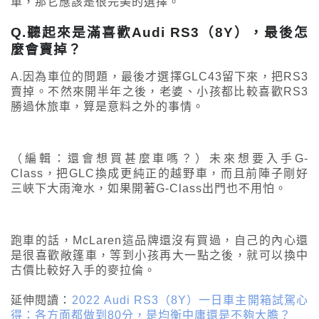
車，那它應該是很完美的選擇。
Q.聽起來是滿喜歡Audi RS3（8Y），最後怎
麼會賣掉？
A.因為車位的問題，最後才選擇GLC43留下來，把RS3
賣掉。不然來開半年之後，老婆、小孩都比較喜歡RS3
勝過休旅車，算是意料之外的事情。
（編輯：還會想買甚麼車嗎？）未來想要入手G-
Class，把GLC換成更純正的越野車，而且前陣子剛好
三峽下大雨淹水，如果開著G-Class出門也不用怕。
跑車的話，McLaren這品牌還沒有買過，自己的內心還
是很喜歡敞篷車，等到小孩再大一點之後，就可以換中
古價比較好入手的麥拉倫。
延伸閱讀：
2022 Audi RS3（8Y）一日車主開箱試駕心
得：各方面都做到80分，是均衡中庸還是不夠大膽？