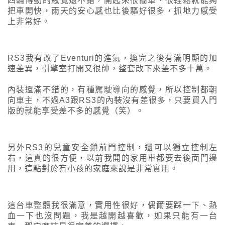
四輪傳動的感覺還不錯，開起來很簡單、很輕鬆就能夠
把車開快，雨天的安心感也比後驅好很多，抓地力感受
上非常好。
RS3我有改了Eventuri的進氣，換完之後有滿明顯的加
速差異，引擎室打開又很帥，整套改下來差不多十萬。
內裝還滿不錯的，有種駕駛導向的感覺，所以控制都朝
向車主，不過A3跟RS3的內裝沒有差很多，只要買入門
版的就能享受差不多的感覺（笑）。
另外RS3的兒童安全鎖前門控制，還可以獨立控制左
右，這真的很方便，以前我開的家用車都要去後面門邊
用，這點對於有小孩的家庭來說是非常實用。
這台車整體我很滿意，實用性很好，偶爾要踩一下、熱
血一下也沒問題，我是越開越喜歡，如果只能有一台