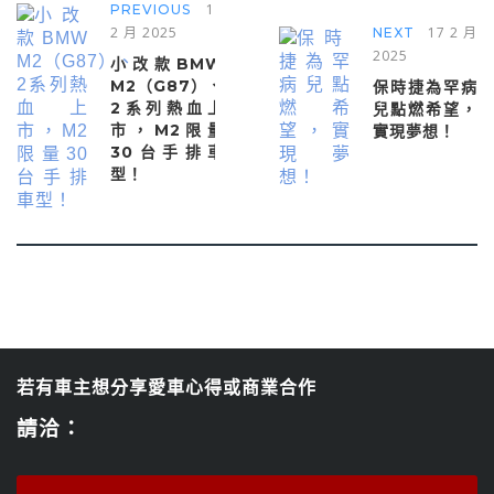
14
PREVIOUS
2 月 2025
17 2 月
NEXT
2025
小改款BMW
M2（G87）、
保時捷為罕病
2系列熱血上
兒點燃希望，
市，M2限量
實現夢想！
30台手排車
型！
若有車主想分享愛車心得或商業合作
請洽：