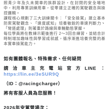
照青少年及久未開車的族群設計，在封閉的安全場地
中，利用專業訓練用車，從零建立正確的駕駛觀念與操
控邏輯。
課程核心規劃了三大訓練關卡：「安全操駕」建立基本
防禦駕駛觀念、「速度感知」培養敏銳的車速判斷力
、
「彎道處理」則著重於路線與車輛動態掌握。
每位學員將在教練示範後進行 2～3回合練習，並結合計
時制增加趣味性與學習成就感，循序漸進培養完整的基
本實車操駕能力。
如有團體報名、特殊需求、任何疑問
請洽車主充電站官方LINE：
https://lin.ee/3eSUR9Q
（ID：@racingcharger）
將有客服人員為您服務！
2026年安駕營場次：