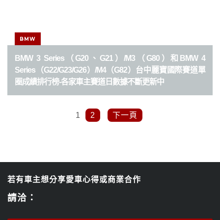
BMW
BMW 3 Series（G20、G21）/M3（G80）和BMW 4
Series（G22/G23/G26）/M4（G82）台中麗寶國際賽道單
圈成績排行榜-各家車主賽道日數據不斷更新中
1
2
下一頁
若有車主想分享愛車心得或商業合作
請洽：