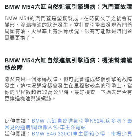
BMW M54六缸自然進氣引擎通病：汽門蓋故障
BMW M54的汽門蓋是塑鋼製成，在時間久了之後會有
變形、滲漏機油的狀況發生，當打開引擎蓋發現汽門蓋
周圍有油、火星塞上有油等狀況，很有可能就是汽門蓋
需要更換了。
BMW M54六缸自然進氣引擎通病：機油幫浦螺
絲故障
雖然只是一個螺絲故障，但可能會造成整個引擎的故障
發生，這情況通常都會發生在里程數較高的引擎上，當
你的里程數超過12萬公里時，最好檢查一下過去是否有
更換過機油幫浦螺絲。
延伸閱讀：
BMW 六缸自然進氣引擎N52毛病多嗎？最
常見的通病/問題懶人包-車主充電站
延伸閱讀：
BMW E46 330CI車主開箱心得：市場少見