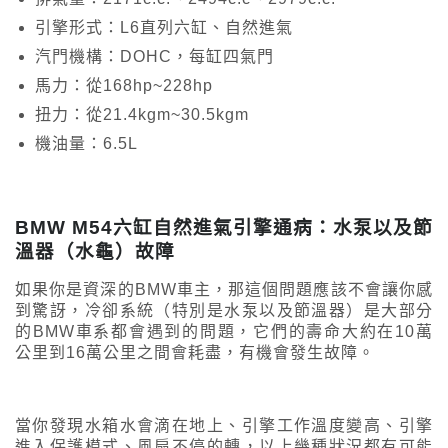
引擎形式：L6直列六缸、自然進氣
汽門機構：DOHC，每缸四氣門
馬力：從168hp~228hp
扭力：從21.4kgm~30.5kgm
機油量：6.5L
BMW M54六缸自然進氣引擎通病：水泵以及節
溫器（水龜）故障
如果你是資深的BMW車主，那這個問題應該不會讓你感
到驚訝，冷卻系統（特別是水泵以及節溫器）是大部分
的BMW車系都會遇到的問題，它們的壽命大約在10萬
公里到16萬公里之間會耗盡，有機會發生故障。
當你發現水箱水會滴在地上、引擎工作溫度變高、引擎
進入保護模式、風扇不停的轉，以上幾種狀況都有可能