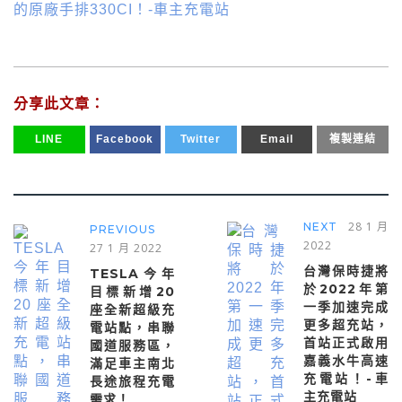
的原廠手排330CI！-車主充電站
分享此文章：
LINE
Facebook
Twitter
Email
複製連結
28 1 月
NEXT
PREVIOUS
2022
27 1 月 2022
台灣保時捷將
TESLA今年
於2022年第
目標新增20
一季加速完成
座全新超級充
更多超充站，
電站點，串聯
首站正式啟用
國道服務區，
嘉義水牛高速
滿足車主南北
充電站！-車
長途旅程充電
主充電站
需求！