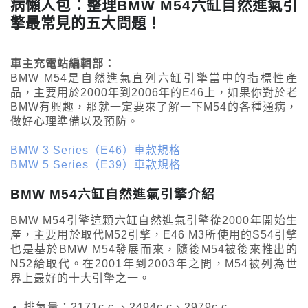
病懶人包：整理BMW M54六缸自然進氣引
擎最常見的五大問題！
車主充電站編輯部：
BMW M54是自然進氣直列六缸引擎當中的指標性產
品，主要用於2000年到2006年的E46上，如果你對於老
BMW有興趣，那就一定要來了解一下M54的各種通病，
做好心理準備以及預防。
BMW 3 Series（E46）車款規格
BMW 5 Series（E39）車款規格
BMW M54六缸自然進氣引擎介紹
BMW M54引擎這顆六缸自然進氣引擎從2000年開始生
產，主要用於取代M52引擎，E46 M3所使用的S54引擎
也是基於BMW M54發展而來，隨後M54被後來推出的
N52給取代。在2001年到2003年之間，M54被列為世
界上最好的十大引擎之一。
排氣量：2171c.c.、2494c.c、2979c.c.