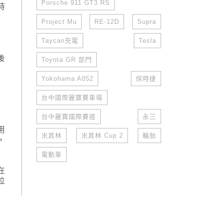
Porsche 911 GT3 RS
持
Project Mu
RE-12D
Supra
Taycan充電
Tesla
後
Toyota GR 部門
Yokohama A052
保時捷
台中國際麗寶賽車場
台中麗寶國際賽道
永三
用
米其林
米其林 Cup 2
輪胎
，
電動車
在
位