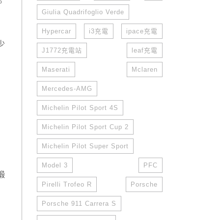
。
Giulia Quadrifoglio Verde
Hypercar
i3充電
ipace充電
少
J1772充電站
leaf充電
Maserati
Mclaren
Mercedes-AMG
Michelin Pilot Sport 4S
Michelin Pilot Sport Cup 2
Michelin Pilot Super Sport
Model 3
PFC
鍛
Pirelli Trofeo R
Porsche
Porsche 911 Carrera S