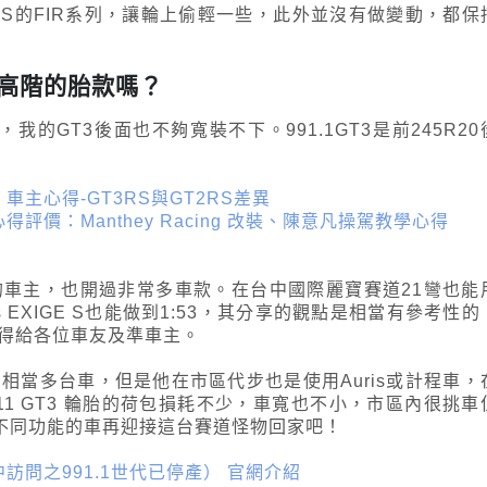
BBS的FIR系列，讓輪上偷輕一些，此外並沒有做變動，都保
更高階的胎款嗎？
，我的GT3後面也不夠寬裝不下。991.1GT3是前245R20
。
2世代）車主心得-GT3RS與GT2RS差異
2世代)心得評價：Manthey Racing 改裝、陳意凡操駕教學心得
的車主，也開過非常多車款。在台中國際麗寶賽道21彎也能
otus EXIGE S也能做到1:53，其分享的觀點是相當有參考性的
心得給各位車友及準車主。
有相當多台車，但是他在市區代步也是使用Auris或計程車，
，911 GT3 輪胎的荷包損耗不少，車寬也不小，市區內很挑車
不同功能的車再迎接這台賽道怪物回家吧！
，文中訪問之991.1世代已停產） 官網介紹