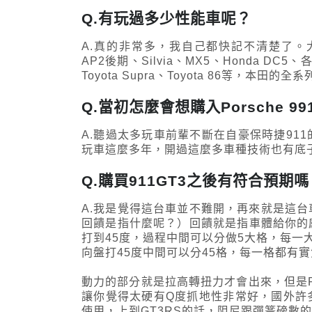
Q.有玩過多少性能車呢？
A.真的非常多，我自己都快記不清楚了。大概
AP2後期、Silvia、MX5、Honda DC5、各代S
Toyota Supra、Toyota 86等，本田
Q.當初怎麼會想購入Porsche 991
A.聽過太多玩車前輩不斷在自豪保時捷91
玩車這麼多年，開過這麼多車種技術也有底
Q.購買911GT3之後有符合預
A.我是覺得這台車並不難開，再來就是這
回饋是指什麼呢？）回饋就是指車體給你的感
打到45度，過程中間可以分做5大格，每一大
向盤打45度中間可以分45格，每一格都有
動力的部分就是拉高轉扭力才會出來，但是
讓你覺得太硬有Q度抓地性非常好，國外許
使用，上到GT3RS的話，阻尼跟彈簧磅數的