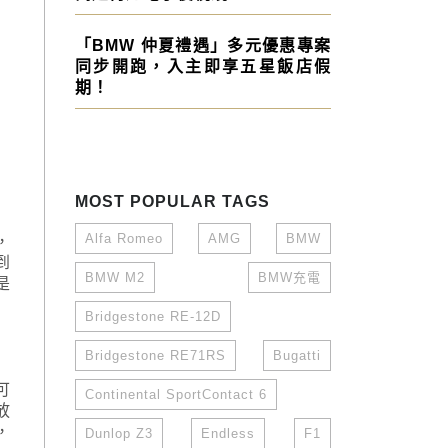
「BMW 仲夏禮遇」多元優惠專案
同步開跑，入主即享五星飯店假
期！
MOST POPULAR TAGS
Alfa Romeo
AMG
BMW
，
到
BMW M2
BMW充電
是
Bridgestone RE-12D
Bridgestone RE71RS
Bugatti
可
Continental SportContact 6
放
，
Dunlop Z3
Endless
F1