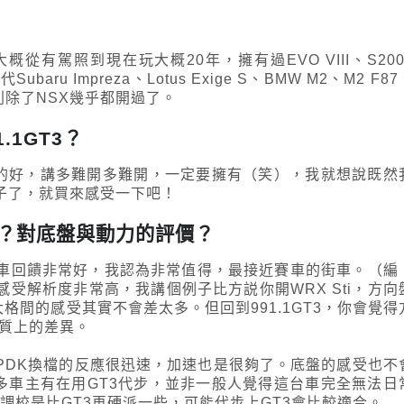
從有駕照到現在玩大概20年，擁有過EVO VIII、S200
ubaru Impreza、Lotus Exige S、BMW M2、M2 F87
的全系列除了NSX幾乎都開過了。
.1GT3？
1的好，講多難開多難開，一定要擁有（笑），我就想說既然
子了，就買來感受一下吧！
期嗎？對底盤與動力的評價？
台車回饋非常好，我認為非常值得，最接近賽車的街車。（編
受解析度非常高，我講個例子比方説你開WRX Sti，方向
格間的感受其實不會差太多。但回到991.1GT3，你會覺得
實質上的差異。
PDK換檔的反應很迅速，加速也是很夠了。底盤的感受也不
多車主有在用GT3代步，並非一般人覺得這台車完全無法日
調校是比GT3再硬派一些，可能代步上GT3會比較適合。