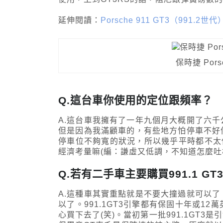
延伸閱讀：
Porsche 911 GT3（991.2
保時捷 Porsc
Q.這台車你使用的定位跟頻率？
A.這台車我擁有了一年九個月大概開了六
但是因為我滿顧車的，有些地方怕停車不好
停車位不夠寬的狀況，所以幾乎平時都不太使用
經濟考量嘛(編：謙虛又低調，不知道怎麼吐槽
Q.若有二手車主要購買991.1 G
A.這種車其實重點就是不要大撞過就可以
以了。991.1GT3引擎都有保固十年或
心買下去了(笑)。當初第一批991.1GT