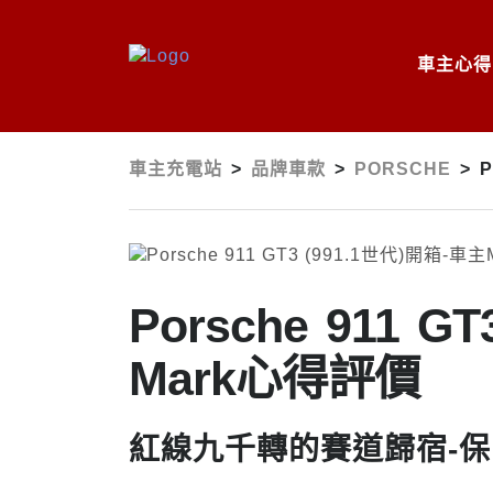
車主心得
車主充電站
>
品牌車款
>
PORSCHE
>
P
Porsche 911 
Mark心得評價
紅線九千轉的賽道歸宿-保時捷9