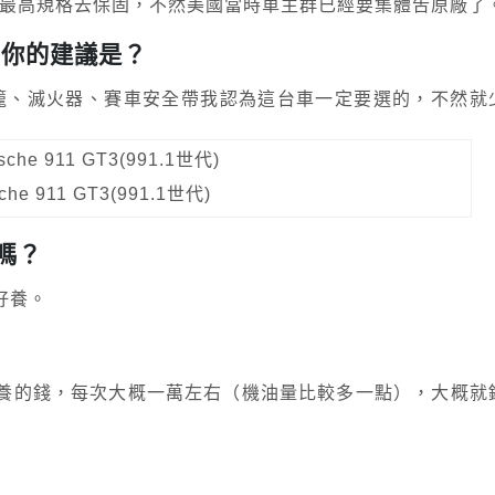
以最高規格去保固，不然美國當時車主群已經要集體吿原廠了
，你的建議是？
椅、防滾籠、滅火器、賽車安全帶我認為這台車一定要選的，不然就
he 911 GT3(991.1世代)
病嗎？
好養。
保養的錢，每次大概一萬左右（機油量比較多一點），大概就