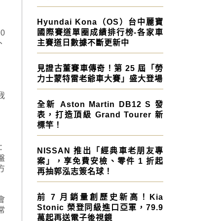
Hyundai Kona（OS）台中麗寶
國際賽道單圈成績排行榜-各家車
0
主賽道日數據不斷更新中
、
見證古董賽車傳奇！第 25 屆「勞
力士蒙特雷老爺車大賽」盛大登場
我
全新 Aston Martin DB12 S 發
表，打造頂級 Grand Tourer 新
標竿！
：
NISSAN 推出「經典車老朋友專
盤
案」，享免費安檢、零件 1 折起
方
再抽郭泓志簽名球！
前 7 月銷量創歷史新高！Kia
會
Stonic 榮登同級進口亞軍，79.9
常
萬起再送電子後視鏡