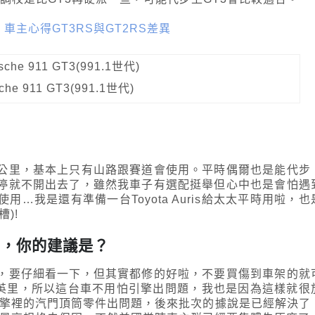
世代）車主心得
GT3RS與GT2RS差異
he 911 GT3(991.1世代)
千公里，基本上只有山路跟賽道會使用。平時偶爾也是能代步
停就不開出去了，雖然我車子有選配挺舉但心中也是會怕遇
…我是還有準備一台Toyota Auris給太太平時用啦，也
)!
T3，你的建議是？
了，要仔細看一下，但其實都修的好啦，不要買傷到車架的就
12萬英里，所以這台車不用怕引擎出問題，我也是因為這樣就很
3是引擎裡的汽門頂筒零件出問題，後來批次的據說是已經解決了