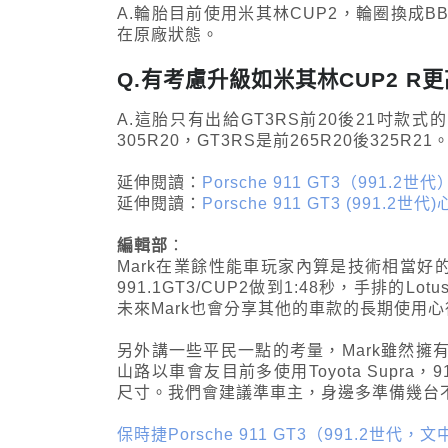
A.輪胎目前使用米其林CUP2，輪圈換成
在原廠狀態。
Q.有考慮升級如米其林CUP2 R
A.這胎只有出給GT3RS前20後21吋款式的
305R20，GT3RS是前265R20後325R21
延伸閱讀：
Porsche 911 GT3（991.
延伸閱讀：
Porsche 911 GT3 (991.
編輯部
：
Mark在業餘性能車玩家內算是技術相當好
991.1GT3/CUP2做到1:48秒，手排的L
未來Mark也會分享其他的車款的長期使用
另外講一些平民一點的考量，Mark雖然擁
山路以車會友目前多使用Toyota Supra
尺寸。我們會建議準車主，身邊多準備幾台
保時捷Porsche 911 GT3（991.2世代