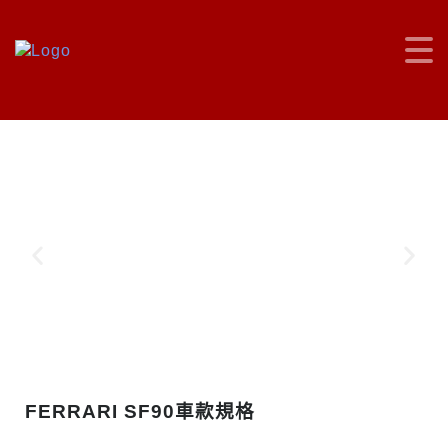
SF90 Stradale
FERRARI SF90車款規格