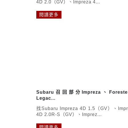
4D 2.0（GV）、Impreza 4...
閱讀更多
Subaru召回部分Impreza、Forest
Legac...
找Subaru Impreza 4D 1.5（GV）、Impr
4D 2.0R-S（GV）、Imprez...
閱讀更多