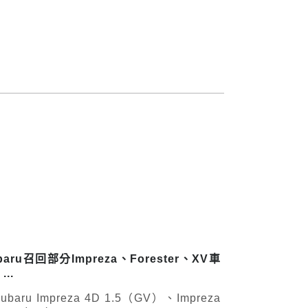
baru召回部分Impreza、Forester、XV車
...
ubaru Impreza 4D 1.5（GV）、Impreza