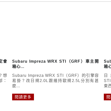
定會
Subaru Impreza WRX STI（GRF）車主開
Su
箱心...
箱心
？想
Subaru Impreza WRX STI（GRF）的引擎容
日
部：
易掛？改日規2.0L跟維持歐規2.5L分別有甚
S
麼...
東西
閱讀更多
閱