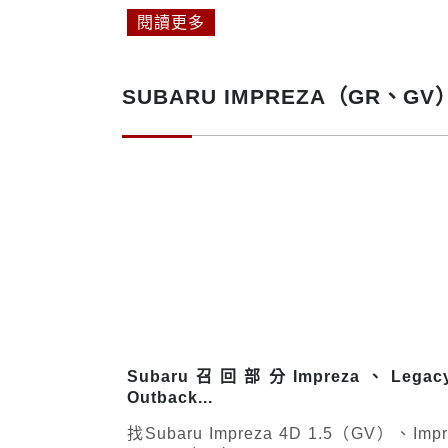
閱讀更多
SUBARU IMPREZA（GR、
Subaru召回部分Impreza、Lega
Outback...
找Subaru Impreza 4D 1.5（GV）、Impr