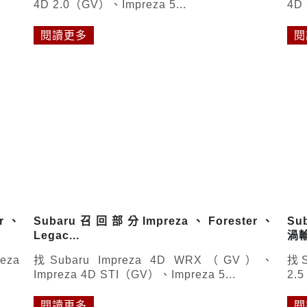
4D 2.0（GV）、Impreza 5...
4D
閱讀更多
閱
er、
Subaru召回部分Impreza、Forester、
Su
Legac...
渦輪
eza
找Subaru Impreza 4D WRX（GV）、
找S
Impreza 4D STI（GV）、Impreza 5...
2.
閱讀更多
閱