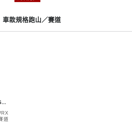
GV）車款規格跑山／賽道
...
RX
灣賽道