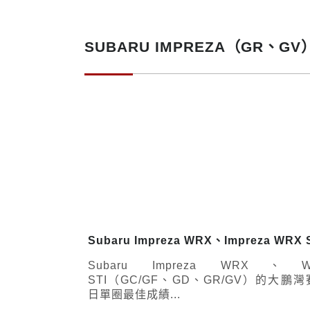
SUBARU IMPREZA（GR、
Subaru Impreza WRX、Impreza WRX S
Subaru Impreza WRX、W
STI（GC/GF、GD、GR/GV）的大鵬
日單圈最佳成績...