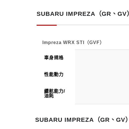
IMPREZA WRX STI（GVF）
SUBARU IMPREZA（GR、
Impreza WRX STI（GVF）
車身規格
性能動力
續航能力/
油耗
SUBARU IMPREZA（GR、