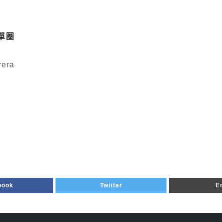
道單圈
era
book
Twitter
E