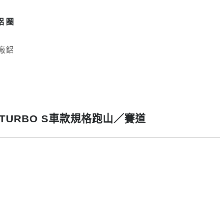
S鋁圈
原廠鋁
BO/TURBO S車款規格跑山／賽道