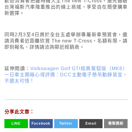
歡迎消費者把握時機入主The new T-Cross，搶先體驗
台灣福斯汽車隆重推出的線上商城，享受自在簡便購車
新選擇。
同時2月3至4日將於全台五處舉辦專屬新車預賞會，邀
請消費者近距離欣賞 The new T-Cross，名額有限，請
即刻報名，詳情請洽詢鄰近經銷商。
延伸閱讀：
Volkswagen Golf GTI經典駕馭版（MK8）
一日車主開箱心得評價：DCC主動電子懸吊動靜皆宜，
不選太可惜！
分享此文章：
LINE
Facebook
Twitter
Email
複製連結