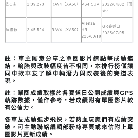
劉O志
2:39.273
RAV4（XA50）
PS4 SUV
2022/04/02（雨
天）
Alenza
GR賽道日
陳駿顥
2:45.524
RAV4（XA50）
H/L
2025/07/05
225/60/18
註：車主願意分享之單圈影片請點擊成績連
結，輪胎與改裝幅度皆不相同，本排行榜僅讓
同車款車友了解車輛潛力與改裝後的賽道表
現。
註：單圈成績取樣於各賽道日公開成績與GPS
軌跡數據，僅作參考，若成績附有單圈影片較
有公信力。
各車友成績進步飛快，若熱血玩家們有成績突
破，可主動聯絡編輯部粉絲專頁或來信附上單
圈影片更新成績。