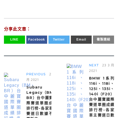
分享此文章：
LINE
Facebook
Twitter
Email
複製連結
23 3 月
NEXT
2021
23 3
PREVIOUS
BMW 1系列
月 2021
116i、118i、
Subaru
125i、135i、
Legacy（BM、
140i（F20）
BR）台中麗寶國
台中麗寶國際
際賽道單圈成績
賽道單圈成績
排行榜-各家車主
排行榜-各家
賽道日數據不斷
車主賽道日數