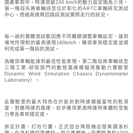
國產車款中，時速突破200 km/h的動力設定極為少見，
第一階段先將車輛送至位於彰化的ARTC車輛研究測試
中心，透過高速周回路段測試實際走行的狀況。
每一趟的實體測試都因應不同難題調整車輛設定，達到
場地所限制的最高速限160km/h，確保車架穩定度並順
利完成第一階段的測試。
為確保車輛能達到最佳性能表現，第二階段將車輛送至
三陽工業-研發部門的動態風速模擬底盤動力實驗室
Dynamic Wind Simulation Chassis Dynamometer
Laboratory）。
此實驗室的最大特色在於能針對時速模擬當地的乾濕
度、對應時速的風速，初步確保更高時速時車體的空氣
力學及車架穩定度。
排定計畫、打包行囊，正式從台灣搭機出發美國洛杉
磯，在洛杉磯採買補給、組立車輛後，仍需驅車約1000