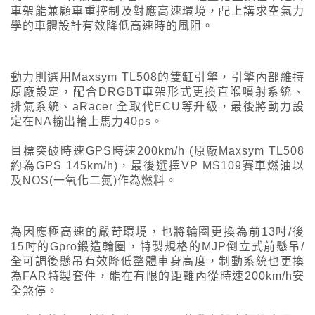
車架能兼顧車重控制及對應高速環境，配上講求空氣力
學的車體設計有效降低高速時的風阻。
動力則選用Maxsym TL508的雙缸引擎，引擎內部維持
原廠設定，配合DRGBT車架形式更換直喉噴射系統、
排氣系統、aRacer 全取代ECU等升級，最後將動力設
定在NA輸出輪上馬力40ps。
目標突破時速GPS時速200km/h (原廠Maxsym TL508
約為GPS 145km/h)，最後選擇VP MS109賽車燃油以
及NOS(一氧化二氮)作為燃料。
為因應極高速的嚴苛環境，也將輪圈更換為前13吋/後
15吋的Gpro鍛造輪圈，特製規格的MJP倒立式前懸吊/
全可調後懸吊有效降低整體車身高度，制動系統也更換
為FAR特製套件，能在有限的距離內從時速200km/h安
全煞停。