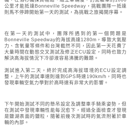
公里才能抵達Bonneville Speedway，挑戰團隊一抵達
則馬不停蹄開始第一天的測試，為挑戰之旅揭開序幕。
在第一天的測試中，團隊所遇到的第一個問題是
Bonneville Speedway的海拔高達1280m，導致大氣壓
力、含氧量等條件和台灣截然不同，因此第一天花費了
大量時間在動態交叉測試及修正ECU設定，同時也致力
解決高海拔情況下冷卻液容易沸騰的難題。
測試進入第二天，終於完成高海拔環境的ECU設定調
整，上午的測試車速則達到GPS時速190km/h，同時也
發現車輛空氣力學對於高時速有非常大的影響。
下午開始測試不同的懸吊設定及調整車手騎乘姿勢，但
在測試中發現車輛性能每況愈下，經過全面檢查才發現
是鹽湖表面的鹽粒，隨著前幾次測試時的氣流附著於車
輛的內部。