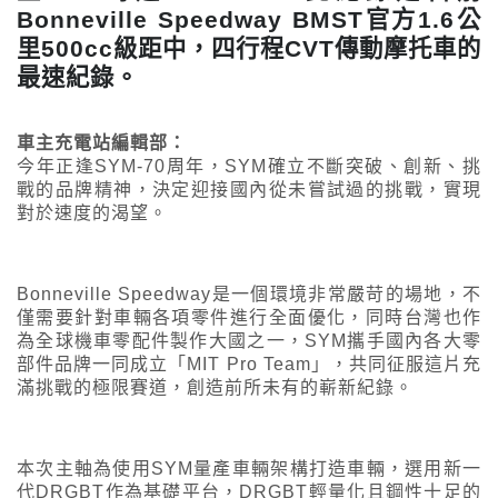
Bonneville Speedway BMST官方1.6公
里500cc級距中，四行程CVT傳動摩托車的
最速紀錄。
車主充電站編輯部：
今年正逢SYM-70周年，SYM確立不斷突破、創新、挑
戰的品牌精神，決定迎接國內從未嘗試過的挑戰，實現
對於速度的渴望。
Bonneville Speedway是一個環境非常嚴苛的場地，不
僅需要針對車輛各項零件進行全面優化，同時台灣也作
為全球機車零配件製作大國之一，SYM攜手國內各大零
部件品牌一同成立「MIT Pro Team」，共同征服這片充
滿挑戰的極限賽道，創造前所未有的嶄新紀錄。
本次主軸為使用SYM量產車輛架構打造車輛，選用新一
代DRGBT作為基礎平台，DRGBT輕量化且鋼性十足的