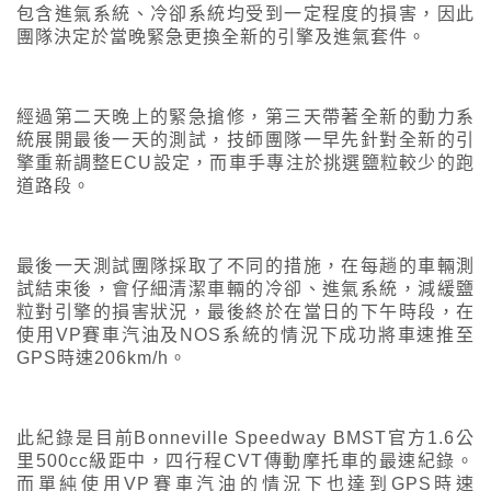
包含進氣系統、冷卻系統均受到一定程度的損害，因此
團隊決定於當晚緊急更換全新的引擎及進氣套件。
經過第二天晚上的緊急搶修，第三天帶著全新的動力系
統展開最後一天的測試，技師團隊一早先針對全新的引
擎重新調整ECU設定，而車手專注於挑選鹽粒較少的跑
道路段。
最後一天測試團隊採取了不同的措施，在每趟的車輛測
試結束後，會仔細清潔車輛的冷卻、進氣系統，減緩鹽
粒對引擎的損害狀況，最後終於在當日的下午時段，在
使用VP賽車汽油及NOS系統的情況下成功將車速推至
GPS時速206km/h。
此紀錄是目前Bonneville Speedway BMST官方1.6公
里500cc級距中，四行程CVT傳動摩托車的最速紀錄。
而單純使用VP賽車汽油的情況下也達到GPS時速