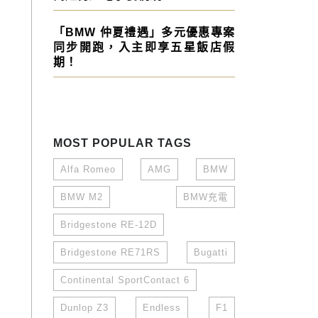
「BMW 仲夏禮遇」多元優惠專案
同步開跑，入主即享五星飯店假
期！
MOST POPULAR TAGS
Alfa Romeo
AMG
BMW
BMW M2
BMW充電
Bridgestone RE-12D
Bridgestone RE71RS
Bugatti
Continental SportContact 6
Dunlop Z3
Endless
F1