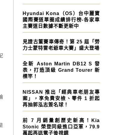
Hyundai Kona（OS）台中麗寶
國際賽道單圈成績排行榜-各家車
主賽道日數據不斷更新中
見證古董賽車傳奇！第 25 屆「勞
力士蒙特雷老爺車大賽」盛大登場
配
全新 Aston Martin DB12 S 發
表，打造頂級 Grand Tourer 新
標竿！
NISSAN 推出「經典車老朋友專
輪
案」，享免費安檢、零件 1 折起
再抽郭泓志簽名球！
前 7 月銷量創歷史新高！Kia
是
Stonic 榮登同級進口亞軍，79.9
萬起再送電子後視鏡