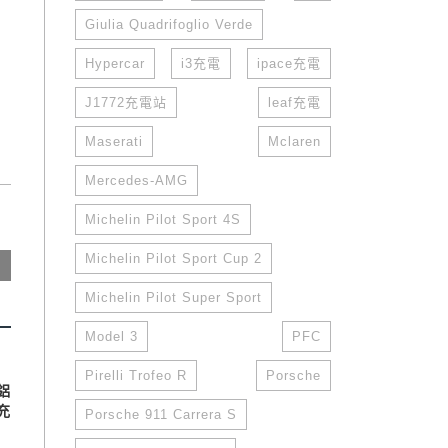
Giulia Quadrifoglio Verde
Hypercar
i3充電
ipace充電
J1772充電站
leaf充電
Maserati
Mclaren
Mercedes-AMG
Michelin Pilot Sport 4S
Michelin Pilot Sport Cup 2
Michelin Pilot Super Sport
Model 3
PFC
Pirelli Trofeo R
Porsche
鋁
充
Porsche 911 Carrera S