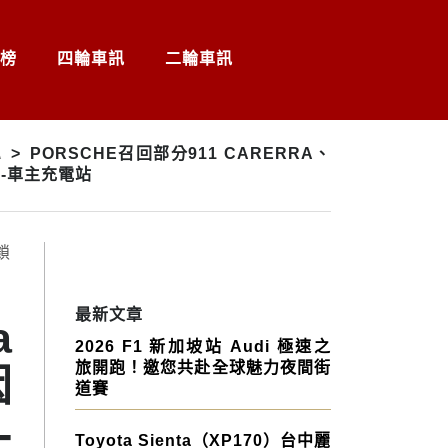
榜
四輪車訊
二輪車訊
A
>
PORSCHE召回部分911 CARERRA、
。-車主充電站
最新文章
a
2026 F1 新加坡站 Audi 極速之
旅開跑！邀您共赴全球魅力夜間街
因
道賽
-
Toyota Sienta（XP170）台中麗