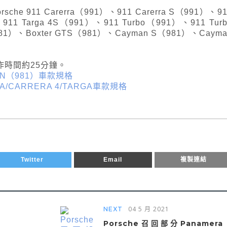
e 911 Carerra（991）、911 Carerra S（991）、91
911 Targa 4S（991）、911 Turbo（991）、911 Turb
981）、Boxter GTS（981）、Cayman S（981）、Cayma
時間約25分鐘。
MAN（981）車款規格
ERA/CARRERA 4/TARGA車款規格
Twitter
Email
複製連結
04 5 月 2021
NEXT
Porsche召回部分Panamera