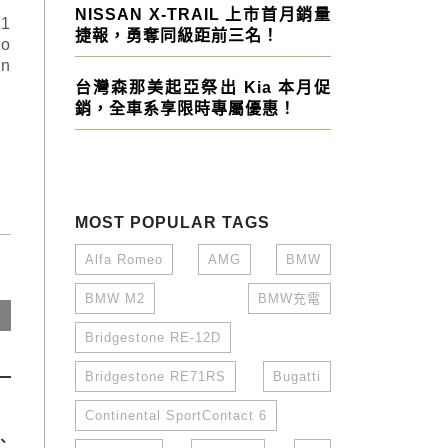
NISSAN X-TRAIL 上市首月銷量
1
捷報，勇奪同級距前三名！
o
n
台灣森那美起亞祭出 Kia 本月促
銷，全車系享限時專屬優惠！
MOST POPULAR TAGS
Alfa Romeo
AMG
BMW
BMW M2
BMW充電
Bridgestone RE-12D
Bridgestone RE71RS
Bugatti
Continental SportContact 6
、