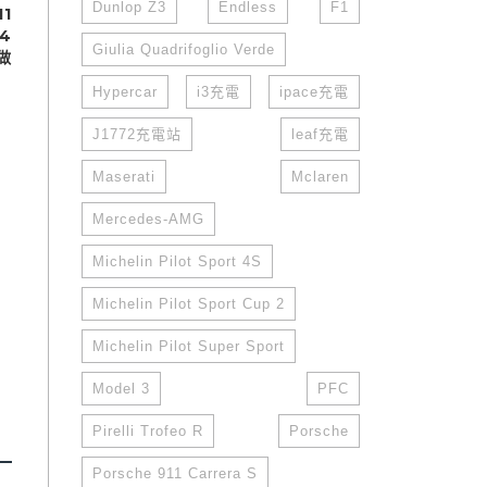
Dunlop Z3
Endless
F1
1
 4
Giulia Quadrifoglio Verde
做
Hypercar
i3充電
ipace充電
J1772充電站
leaf充電
Maserati
Mclaren
Mercedes-AMG
Michelin Pilot Sport 4S
Michelin Pilot Sport Cup 2
Michelin Pilot Super Sport
Model 3
PFC
Pirelli Trofeo R
Porsche
Porsche 911 Carrera S