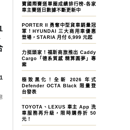
寶國際賽道單圈成績排行榜-各家
車主賽道日數據不斷更新中
PORTER II 勇奪中型貨車銷量冠
1
軍！HYUNDAI 三大商用車優惠
、
登場，STARIA 月付 6,999 元起
合
力挺頭家！福斯商旅推出 Caddy
Cargo「德系質感 精算圓夢」專
案
1
極致黑化！全新 2026 年式
Defender OCTA Black 限量登
台發表
意
TOYOTA、LEXUS 車主 App 洗
車服務再升級，限時購券折 50
元！