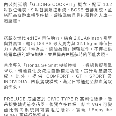
內裝則延續「GLIDING COCKPIT」概念，配置 10.2
吋數位儀表、9 吋智慧觸控系統、BOSE 音響系統，並
搭配高背跑車桶型座椅，營造洗鍊且具包覆性的人車一
體座艙。
搭載次世代 e:HEV 電油動力，結合 2.0L Atkinson 引擎
與雙馬達，輸出 184 PS 最大馬力與 32.1 kg·m 峰值扭
力。系統以「電為主、燃油為輔」邏輯運作，不僅提供
純電車般的輕快加速，並具備高速巡航時的節能表現。
首度導入「Honda S+ Shift 模擬換檔」，透過模擬引擎
聲浪、轉速變化及減速自動補油功能，提升駕駛層次
感。此外，提供 COMFORT、GT、SPORT 及
INDIVIDUAL 四段駕駛模式，滿足日常通勤至熱血駕馭
的需求。
PRELUDE 底盤基於 CIVIC TYPE R 高剛性結構，懸
吊採雙軸式前麥花臣、後獨立多連桿，結合 VGR 可變
齒比轉向系統與可變阻尼懸吊，實現「Enjoy the
Glide」頂級行路質感。