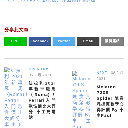
分享此文章：
LINE
Facebook
Twitter
Email
複製連結
PREVIOUS
08 2 月
NEXT
05 2 月 2021
2021
法拉利2021
Mclaren
年新車羅馬
720S
（Roma)！
Spider 陳意
Ferrari入門
凡操駕教學心
款性價比大評
得評價 By 車
分-車主充電
主Paul
站