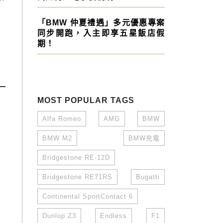
「BMW 仲夏禮遇」多元優惠專案
同步開跑，入主即享五星飯店假
期！
MOST POPULAR TAGS
Alfa Romeo
AMG
BMW
BMW M2
BMW充電
Bridgestone RE-12D
Bridgestone RE71RS
Bugatti
Continental SportContact 6
Dunlop Z3
Endless
F1