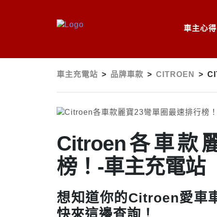
車主心得
車主充電站
>
品牌車款
>
CITROEN
>
C
Citroen各
榜！-車主充電站
想知道你的Citroen
快來這邊查詢！