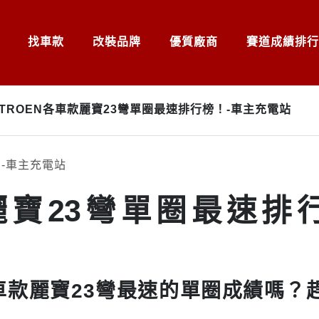
找車款
改裝品牌
優質廠商
賽道成績排行
ITROEN各車款麗寶23彎單圈最速排行榜！-車主充電站
車款麗寶23彎單圈最速排
愛車車款麗寶23彎最速的單圈成績嗎？