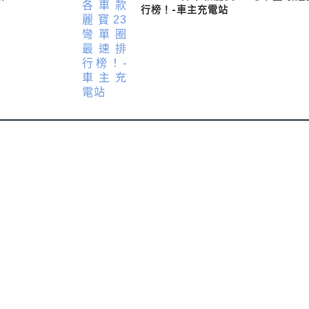
行榜！-車主充電站