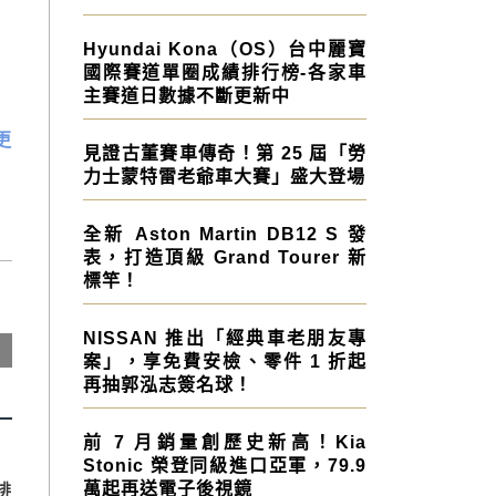
Hyundai Kona（OS）台中麗寶
國際賽道單圈成績排行榜-各家車
主賽道日數據不斷更新中
更
見證古董賽車傳奇！第 25 屆「勞
力士蒙特雷老爺車大賽」盛大登場
全新 Aston Martin DB12 S 發
表，打造頂級 Grand Tourer 新
標竿！
NISSAN 推出「經典車老朋友專
案」，享免費安檢、零件 1 折起
再抽郭泓志簽名球！
前 7 月銷量創歷史新高！Kia
Stonic 榮登同級進口亞軍，79.9
排
萬起再送電子後視鏡