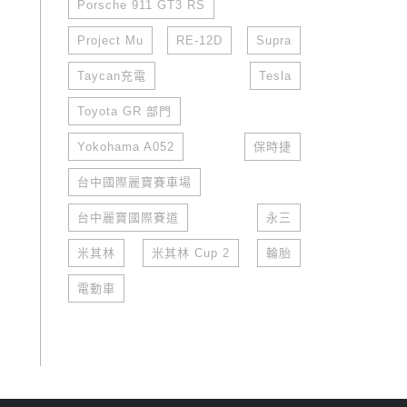
Porsche 911 GT3 RS
Project Mu
RE-12D
Supra
Taycan充電
Tesla
Toyota GR 部門
Yokohama A052
保時捷
台中國際麗寶賽車場
台中麗寶國際賽道
永三
米其林
米其林 Cup 2
輪胎
電動車