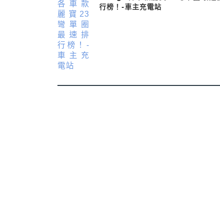
行榜！-車主充電站