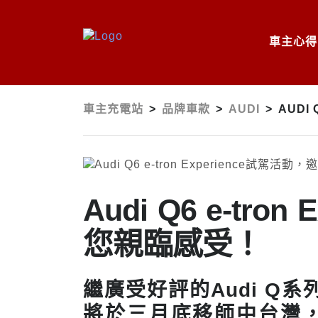
車主心得
車主充電站
>
品牌車款
>
AUDI
>
AUDI
Audi Q6 e-tr
您親臨感受！
繼廣受好評的Audi Q
將於三月底移師中台灣，打造「