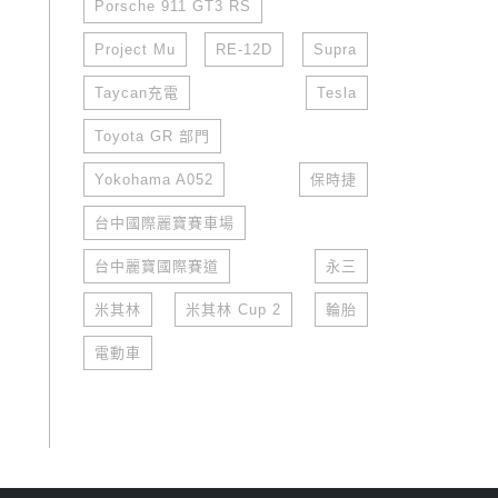
Porsche 911 GT3 RS
Project Mu
RE-12D
Supra
Taycan充電
Tesla
Toyota GR 部門
Yokohama A052
保時捷
台中國際麗寶賽車場
台中麗寶國際賽道
永三
米其林
米其林 Cup 2
輪胎
電動車