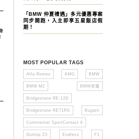
「BMW 仲夏禮遇」多元優惠專案
同步開跑，入主即享五星飯店假
期！
身
！
MOST POPULAR TAGS
Alfa Romeo
AMG
BMW
BMW M2
BMW充電
Bridgestone RE-12D
Bridgestone RE71RS
Bugatti
Continental SportContact 6
Dunlop Z3
Endless
F1