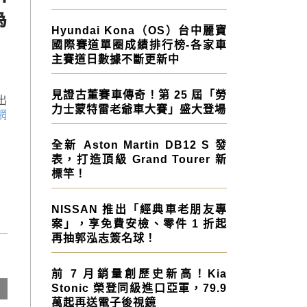
為
Hyundai Kona（OS）台中麗寶
國際賽道單圈成績排行榜-各家車
主賽道日數據不斷更新中
見證古董賽車傳奇！第 25 屆「勞
出
力士蒙特雷老爺車大賽」盛大登場
網
全新 Aston Martin DB12 S 發
表，打造頂級 Grand Tourer 新
標竿！
NISSAN 推出「經典車老朋友專
案」，享免費安檢、零件 1 折起
再抽郭泓志簽名球！
前 7 月銷量創歷史新高！Kia
Stonic 榮登同級進口亞軍，79.9
萬起再送電子後視鏡