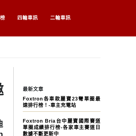
榜
四輪車訊
二輪車訊
邀
最新文章
Foxtron各車款麗寶23彎單圈最
速排行榜！-車主充電站
Foxtron Bria台中麗寶國際賽道
迪
單圈成績排行榜-各家車主賽道日
n
數據不斷更新中