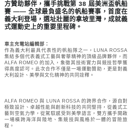
方贊助夥伴，攜手挑戰第 38 屆美洲盃帆船
賽 —— 全球最負盛名的帆船賽事，首度在
義大利登場，選址壯麗的拿坡里灣，成就義
式運動史上的重要里程碑。
車主充電站編輯部：
作為義大利最具代表性的帆船隊之一，LUNA ROSSA
集結多個代表義式工藝與奢華精神的頂級品牌夥伴，而
ALFA ROMEO 的加入，象徵其技術實力與競技哲學獲
得高度認可。此次合作不僅是一場運動贊助，更是對義
大利設計、美學與文化精神的共同詮釋。
ALFA ROMEO 與 LUNA ROSSA 的跨界合作，源自對
極致設計、卓越性能與創新科技的共同堅持，從義式工
藝到空氣力學，從駕馭感受到美學語言，雙方攜手開啟
一場橫跨海洋與陸地、集競技與風格於一體的冒險旅
程。