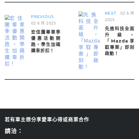
02 6 月
NEXT
PREVIOUS
2025
02 6 月 2025
先進科技全面
宏佳騰畢業季
升級，
優惠活動開
「Mazda享
跑，學生加碼
馭專案」即刻
購車折扣！
啟動！
若有車主想分享愛車心得或商業合作
請洽：