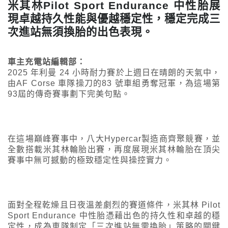
米其林Pilot Sport Endurance 中性胎展
現卓越持久性能與優越穩定性，穩定完成三
次進站無須換胎的出色表現。
車主充電站編輯部：
2025 年利曼 24 小時耐力賽於上週日在晴朗的天氣中，
由AF Corse 車隊操刀的83 號車組勇奪冠軍，為這場第
93屆的傳奇賽事劃下完美句點。
在這場巔峰賽事中，八大Hypercar製造商齊聚競賽，並
全數搭載米其林輪胎出賽，再度展現米其林輪胎在頂尖
賽事中無可撼動的極致穩定性與操控實力。
面對全程乾燥且日夜溫差劇烈的賽道條件，米其林 Pilot
Sport Endurance 中性胎憑藉出色的持久性和卓越的穩
定性，成為車隊制定「三次進站無需換胎」策略的關鍵