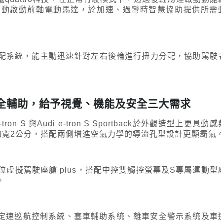
自動啟動前軸電動馬達，於加速、過彎時智慧協助提供所需
扭力分配系統，能主動迅速針對左右後輪進行扭力分配，協助駕駛
設計與齊全輔助，給予視覺、機能及安全三大需求
 S 與Audi e-tron S Sportback於外觀造型上更具動感
，輪拱加寬2公分，搭配兩側增進空氣力學的導流孔型設計更顯霸氣
全數位虛擬駕駛座艙 plus，搭配中控雙觸控螢幕及S專屬運動型
。
主動式定速巡航控制系統、塞車輔助系統、離車安全警示系統及車