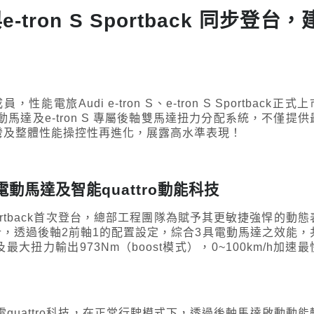
e-tron S Sportback 同步登台，
旅Audi e-tron S、e-tron S Sportback正式上
達及e-tron S 專屬後軸雙馬達扭力分配系統，不僅提供
態過彎及整體性能操控性再進化，展露高水準表現！
具電動馬達及智能quattro動能科技
on S Sportback首次登台，總部工程團隊為賦予其更敏捷強悍的動態
，透過後軸2前軸1的配置設定，綜合3具電動馬達之效能，
最大扭力輸出973Nm（boost模式），0~100km/h加速最
quattro科技，在正常行駛模式下，透過後軸馬達啟動動能