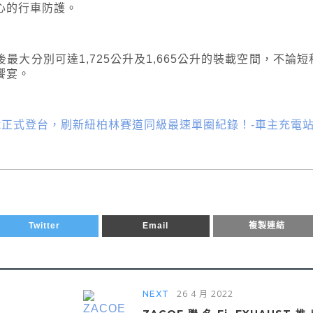
心的行車防護。
大分別可達1,725公升及1,665公升的裝載空間，不論短
饗宴。
rtback正式登台，刷新紐柏林賽道同級最速單圈紀錄！-車主充電
Twitter
Email
複製連結
26 4 月 2022
NEXT