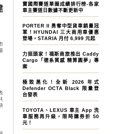
寶國際賽道單圈成績排行榜-各家
建
車主賽道日數據不斷更新中
PORTER II 勇奪中型貨車銷量冠
軍！HYUNDAI 三大商用車優惠
登場，STARIA 月付 6,999 元起
市
最
力挺頭家！福斯商旅推出 Caddy
Cargo「德系質感 精算圓夢」專
案
極致黑化！全新 2026 年式
Defender OCTA Black 限量登
表
台發表
共
快
TOYOTA、LEXUS 車主 App 洗
車服務再升級，限時購券折 50
元！
輸