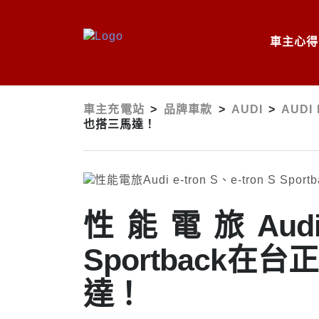
車主心得
車主充電站
>
品牌車款
>
AUDI
>
AUDI
也搭三馬達！
性能電旅Audi e
Sportback在
達！