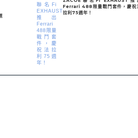
ZACOE聯名Fi EXHAUST推
Ferrari 488限量戰鬥套件，慶祝
拉利75週年！
道