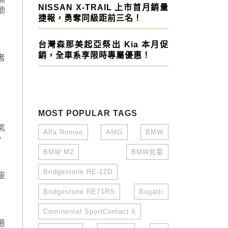
NISSAN X-TRAIL 上市首月銷量
動
捷報，勇奪同級距前三名！
台灣森那美起亞祭出 Kia 本月促
銷，全車系享限時專屬優惠！
者
MOST POPULAR TAGS
氣
Alfa Romeo
AMG
BMW
。
BMW M2
BMW充電
Bridgestone RE-12D
座
Bridgestone RE71RS
Bugatti
Continental SportContact 6
道