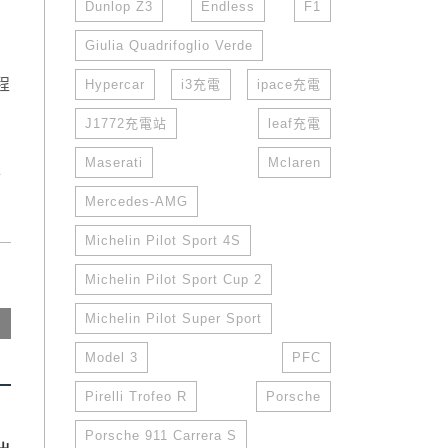
Dunlop Z3
Endless
F1
Giulia Quadrifoglio Verde
程
Hypercar
i3充電
ipace充電
J1772充電站
leaf充電
Maserati
Mclaren
站
Mercedes-AMG
Michelin Pilot Sport 4S
Michelin Pilot Sport Cup 2
Michelin Pilot Super Sport
Model 3
PFC
Pirelli Trofeo R
Porsche
Porsche 911 Carrera S