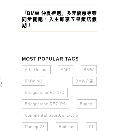
「BMW 仲夏禮遇」多元優惠專案
同步開跑，入主即享五星飯店假
期！
MOST POPULAR TAGS
Alfa Romeo
AMG
BMW
，
BMW M2
BMW充電
時
Bridgestone RE-12D
Bridgestone RE71RS
Bugatti
Continental SportContact 6
Dunlop Z3
Endless
F1