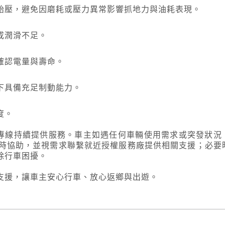
胎壓，避免因磨耗或壓力異常影響抓地力與油耗表現。
或潤滑不足。
確認電量與壽命。
下具備充足制動能力。
度。
務專線持續提供服務。車主如遇任何車輛使用需求或突發狀況
員提供即時協助，並視需求聯繫就近授權服務廠提供相關支援；必要
除行車困擾。
支援，讓車主安心行車、放心返鄉與出遊。