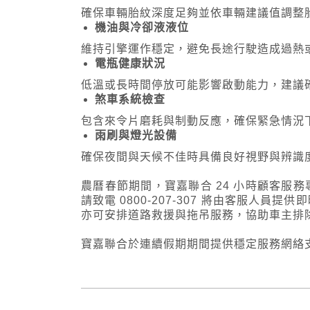
確保車輛胎紋深度足夠並依車輛建議值調整
機油與冷卻液液位
維持引擎運作穩定，避免長途行駛造成過熱
電瓶健康狀況
低溫或長時間停放可能影響啟動能力，建議
煞車系統檢查
包含來令片磨耗與制動反應，確保緊急情況
雨刷與燈光設備
確保夜間與天候不佳時具備良好視野與辨識
農曆春節期間，寶嘉聯合 24 小時顧客服
請致電 0800-207-307 將由客服人
亦可安排道路救援與拖吊服務，協助車主排
寶嘉聯合於連續假期期間提供穩定服務網絡