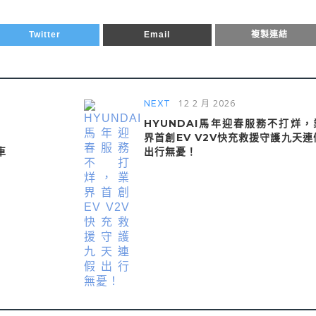
Twitter
Email
複製連結
12 2 月 2026
NEXT
HYUNDAI馬年迎春服務不打烊，
界首創EV V2V快充救援守護九天連
車
出行無憂！