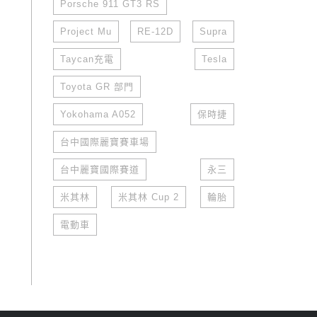
Porsche 911 GT3 RS
Project Mu
RE-12D
Supra
Taycan充電
Tesla
Toyota GR 部門
Yokohama A052
保時捷
台中國際麗寶賽車場
台中麗寶國際賽道
永三
米其林
米其林 Cup 2
輪胎
電動車