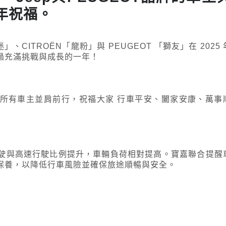
年祝福。
蛇迷」、CITROËN「龍粉」與 PEUGEOT 「獅友」在 2025 
過充滿挑戰與成長的一年！
續與所有車主並肩前行，祝福大家 行車平安、闔家安康、萬事
駛與高速行駛比例提升，車輛負荷相對提高。寶嘉聯合提醒
保養，以降低行車風險並確保旅途順暢與安全。