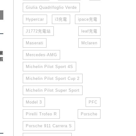
Giulia Quadrifoglio Verde
Hypercar
i3充電
ipace充電
J1772充電站
leaf充電
Maserati
Mclaren
業
Mercedes-AMG
假
Michelin Pilot Sport 4S
Michelin Pilot Sport Cup 2
Michelin Pilot Super Sport
Model 3
PFC
Pirelli Trofeo R
Porsche
Porsche 911 Carrera S