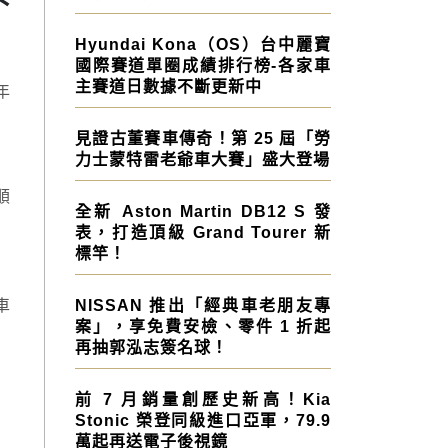
Hyundai Kona（OS）台中麗寶
國際賽道單圈成績排行榜-各家車
主賽道日數據不斷更新中
年
見證古董賽車傳奇！第 25 屆「勞
力士蒙特雷老爺車大賽」盛大登場
順
全新 Aston Martin DB12 S 發
表，打造頂級 Grand Tourer 新
標竿！
車
NISSAN 推出「經典車老朋友專
案」，享免費安檢、零件 1 折起
再抽郭泓志簽名球！
前 7 月銷量創歷史新高！Kia
Stonic 榮登同級進口亞軍，79.9
萬起再送電子後視鏡