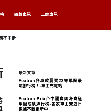
榜
四輪車訊
二輪車訊
務不中斷！
新
最新文章
Foxtron各車款麗寶23彎單圈最
速排行榜！-車主充電站
Foxtron Bria台中麗寶國際賽道
持
單圈成績排行榜-各家車主賽道日
與
數據不斷更新中