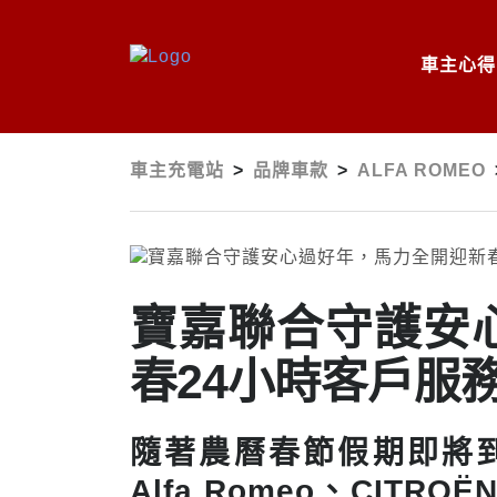
車主心得
車主充電站
>
品牌車款
>
ALFA ROMEO
寶嘉聯合守護安
春24小時客戶服
隨著農曆春節假期即將
Alfa Romeo、CITR