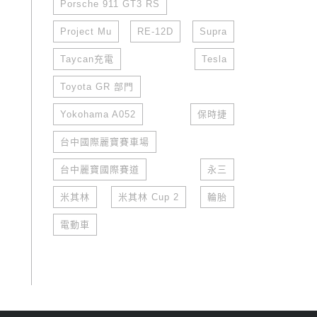
Porsche 911 GT3 RS
Project Mu
RE-12D
Supra
Taycan充電
Tesla
Toyota GR 部門
Yokohama A052
保時捷
台中國際麗寶賽車場
台中麗寶國際賽道
永三
米其林
米其林 Cup 2
輪胎
電動車