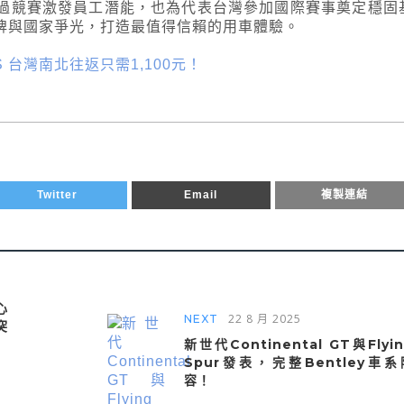
過競賽激發員工潛能，也為代表台灣參加國際賽事奠定穩固
牌與國家爭光，打造最值得信賴的用車體驗。
Pro S 台灣南北往返只需1,100元！
Twitter
Email
複製連結
心
22 8 月 2025
NEXT
突
新世代Continental GT與Flyi
Spur發表，完整Bentley車系
容！