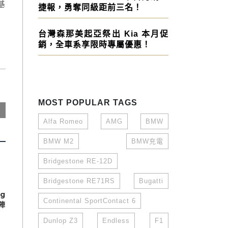
基
捷報，勇奪同級距前三名！
台灣森那美起亞祭出 Kia 本月促
銷，全車系享限時專屬優惠！
MOST POPULAR TAGS
Alfa Romeo
AMG
BMW
BMW M2
BMW充電
Bridgestone RE-12D
Bridgestone RE71RS
Bugatti
ng
Continental SportContact 6
陣
Dunlop Z3
Endless
F1