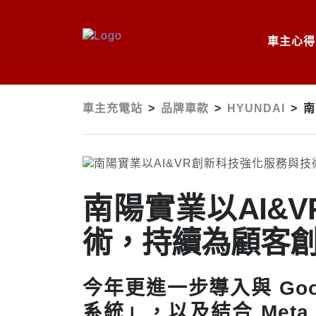
車主心得
車主充電站
>
品牌車款
>
HYUNDAI
>
南
南陽實業以AI&
術，持續為顧客
今年更進一步導入與 Goo
系統」，以及結合 Meta 