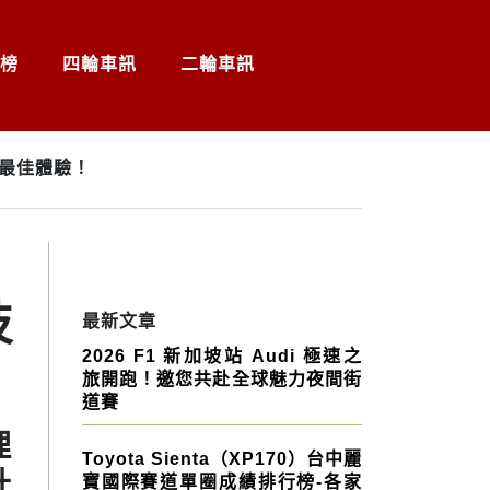
榜
四輪車訊
二輪車訊
造最佳體驗！
技
最新文章
2026 F1 新加坡站 Audi 極速之
旅開跑！邀您共赴全球魅力夜間街
道賽
理
Toyota Sienta（XP170）台中麗
升
寶國際賽道單圈成績排行榜-各家