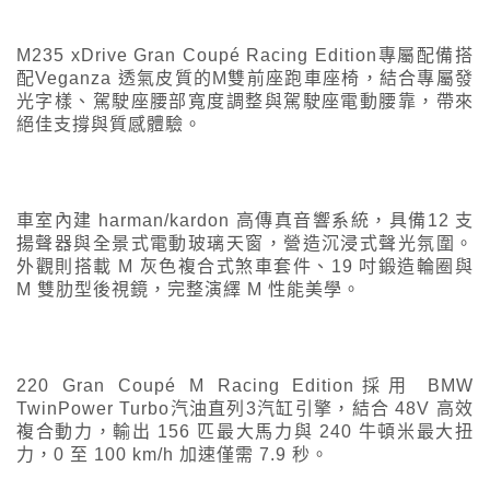
M235 xDrive Gran Coupé Racing Edition專屬配備搭
配Veganza 透氣皮質的M雙前座跑車座椅，結合專屬發
光字樣、駕駛座腰部寬度調整與駕駛座電動腰靠，帶來
絕佳支撐與質感體驗。
車室內建 harman/kardon 高傳真音響系統，具備12 支
揚聲器與全景式電動玻璃天窗，營造沉浸式聲光氛圍。
外觀則搭載 M 灰色複合式煞車套件、19 吋鍛造輪圈與
M 雙肋型後視鏡，完整演繹 M 性能美學。
220 Gran Coupé M Racing Edition採用 BMW
TwinPower Turbo汽油直列3汽缸引擎，結合 48V 高效
複合動力，輸出 156 匹最大馬力與 240 牛頓米最大扭
力，0 至 100 km/h 加速僅需 7.9 秒。