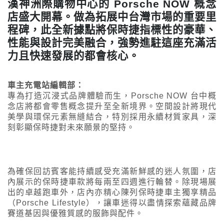
漢神洲際購物中心的 Porsche NOW 概念
店盛大開幕。做為拓展中台灣市場的重要里
程碑，此全新據點將保時捷指標性的豪華、
性能與設計完美融合，強勢進駐這座充滿活
力且快速發展的都會核心。
車主充電站編輯部：
專為打造沉浸式品牌體驗而生，Porsche NOW 台中概
念店將都會零售概念提升至全新境界。空間設計將現代
美學與環保元素無縫結合，特別採用永續材質家具，深
刻彰顯保時捷對未來願景的堅持。
為確保回訪賓客能持續感受充滿新鮮感的迷人氛圍，店
內展示的保時捷車款將每兩至四週進行輪替。除現場展
出的卓越跑車外，店內亦精心陳列保時捷車主獨享精品
（Porsche Lifestyle），讓車迷得以盡情探索蘊藏品牌
賽道基因與優雅質感的服飾與配件。