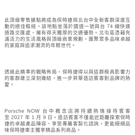
此頂級零售據點將成為保時捷與北台中全新客群深度互
動的絕佳樞紐。該地點坐落於國道一號與台 74 線快速
道路交匯處，擁有得天獨厚的交通優勢。北屯區憑藉充
滿活力的生活風格與頂級商業規劃，匯聚眾多品味卓越
的家庭與追求潮流的年輕世代。
透過此精準的戰略佈局，保時捷得以與這群極具影響力
的客群建立深刻連結，進一步昇華造訪賓客對品牌的熱
愛。
Porsche NOW 台中概念店將持續熱情接待賓客
至 2027 年 1 月 9 日。造訪賓客不僅能近距離探索保時
捷的卓越產品陣容、享受專屬客製化諮詢，更能細細品
味保時捷車主獨享精品系列商品。